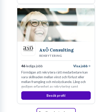
AxÖ Consulting
REKRYTERING
46
lediga jobb
Visa jobb
Förmågan att rekrytera rätt medarbetare kan
vara skillnaden mellan vinst och förlust eller
mellan framgång och misslyckande. Lång och
gedigen erfarenhet av rekrytering samt
konsultverksamhet har lärt oss just det.
Besök profil