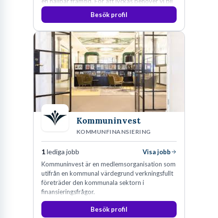
en hållbar framtid. För att lyckas behöver vi bli
fler medarbetare som vill göra skillnad.
Besök profil
Kommuninvest
KOMMUNFINANSIERING
1
lediga jobb
Visa jobb
Kommuninvest är en medlemsorganisation som
utifrån en kommunal värdegrund verkningsfullt
företräder den kommunala sektorn i
finansieringsfrågor.
Besök profil