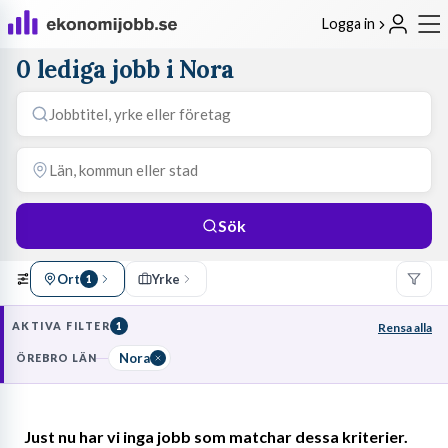
Logga in
0 lediga jobb i Nora
Sök
Ort
Yrke
1
AKTIVA FILTER
1
Rensa alla
Nora
ÖREBRO LÄN
Just nu har vi inga jobb som matchar dessa kriterier.