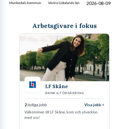
2026-08-09
Munkedals kommun
Västra Götalands län
Arbetsgivare i fokus
LF Skåne
BANK & FÖRSÄKRING
2
lediga jobb
Visa jobb
Välkommen till LF Skåne, kom och utvecklas
med oss!