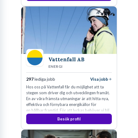
Vattenfall AB
ENERGI
297
lediga jobb
Visa jobb
Hos oss på Vattenfall får du möjlighet att ta
stegen som driver dig och utvecklingen framåt.
En av våra främsta utmaningar är att hitta nya,
effektiva och förnybara energikällor för
en hållbar framtid. För att lyckas behöver vi bli
fler medarbetare som vill göra skillnad.
Besök profil