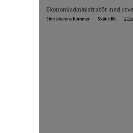
Ekonomiadministratör med utve
Simrishamns kommun
Skåne län
202