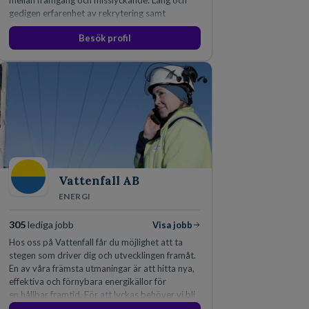
mellan framgång och misslyckande. Lång och
gedigen erfarenhet av rekrytering samt
konsultverksamhet har lärt oss just det.
Besök profil
Vattenfall AB
ENERGI
305
lediga jobb
Visa jobb
Hos oss på Vattenfall får du möjlighet att ta
stegen som driver dig och utvecklingen framåt.
En av våra främsta utmaningar är att hitta nya,
effektiva och förnybara energikällor för
en hållbar framtid. För att lyckas behöver vi bli
fler medarbetare som vill göra skillnad.