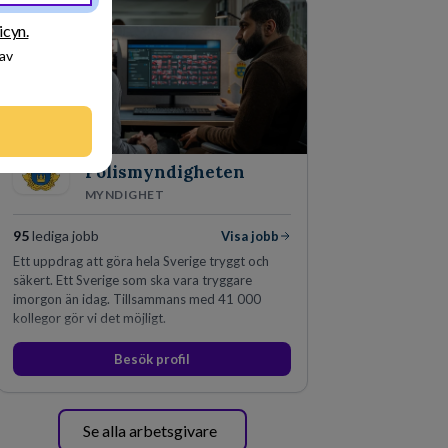
icyn.
 av
Polismyndigheten
MYNDIGHET
95
lediga jobb
Visa jobb
Ett uppdrag att göra hela Sverige tryggt och
säkert. Ett Sverige som ska vara tryggare
imorgon än idag. Tillsammans med 41 000
kollegor gör vi det möjligt.
Besök profil
Se alla arbetsgivare