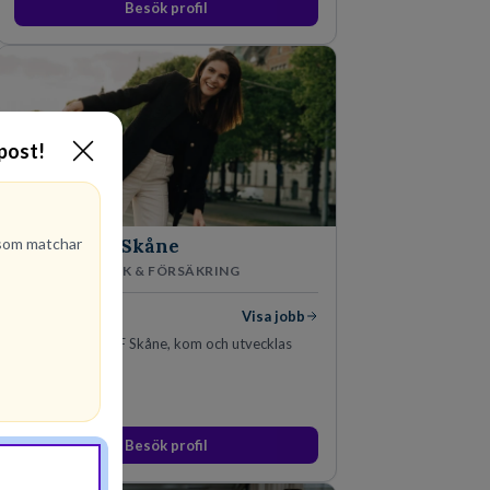
Besök profil
-post!
om matchar
LF Skåne
BANK & FÖRSÄKRING
2
lediga jobb
Visa jobb
Välkommen till LF Skåne, kom och utvecklas
med oss!
Besök profil