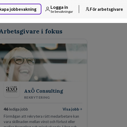
Logga in
kapa jobbevakning
För arbetsgivare
Se bevakningar
Arbetsgivare i fokus
AxÖ Consulting
REKRYTERING
46
lediga jobb
Visa jobb
Förmågan att rekrytera rätt medarbetare kan
vara skillnaden mellan vinst och förlust eller