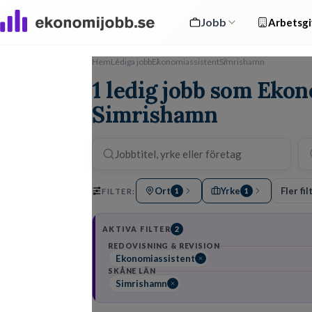
Jobb
Arbetsgi
Hem
Lediga jobb
Ekonomiassistent
Simrishamn
1 ledig jobb som Ekon
Simrishamn
Ort
Yrke
Fler fil
FILTER:
1
1
AKTIVA FILTER
2
REDOVISNING & REVISION
Ekonomiassistent
SKÅNE LÄN
Simrishamn