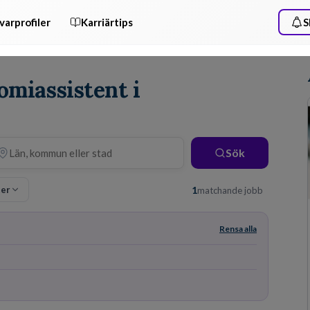
varprofiler
Karriärtips
S
omiassistent i
Sök
ter
1
matchande jobb
Rensa alla