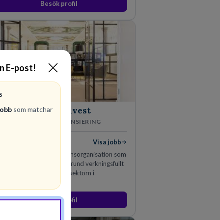
Besök profil
in E-post!
S
jobb
som matchar
Kommuninvest
KOMMUNFINANSIERING
ediga jobb
Visa jobb
mmuninvest är en medlemsorganisation som
från en kommunal värdegrund verkningsfullt
eträder den kommunala sektorn i
ansieringsfrågor.
Besök profil