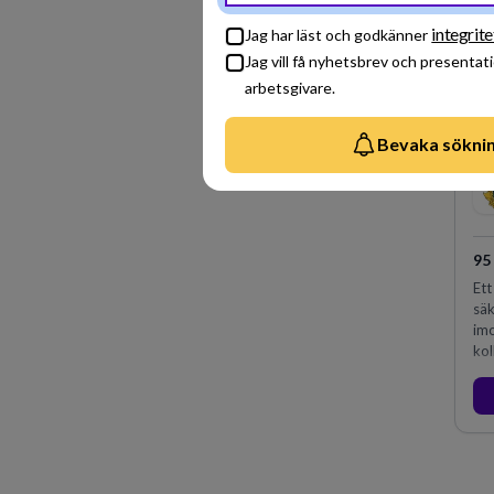
integrite
Jag har läst och godkänner
Jag vill få nyhetsbrev och presentat
arbetsgivare.
Bevaka sökni
95
Ett
säk
imo
kol