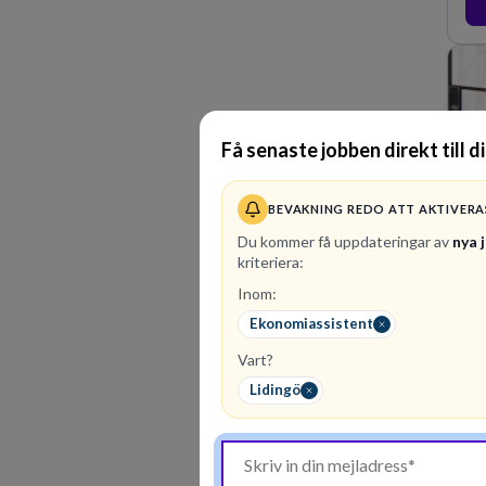
Få senaste jobben direkt till d
BEVAKNING REDO ATT AKTIVERA
Du kommer få uppdateringar av
nya 
kriteriera:
Inom:
1
l
Ekonomiassistent
Ko
Vart?
uti
för
Lidingö
fin