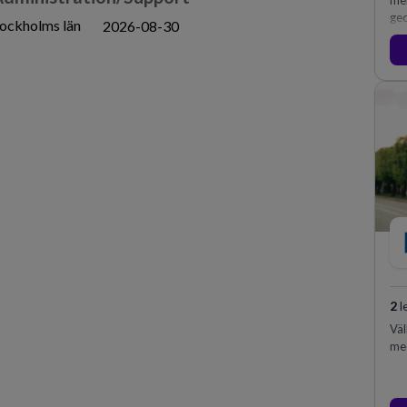
mel
ged
tockholms län
2026-08-30
kon
2
l
Väl
me