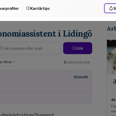
varprofiler
Karriärtips
S
Arb
onomiassistent i Lidingö
Sök
er filter
1
matchande jobb
Rensa alla
46
För
var
Administration/Support