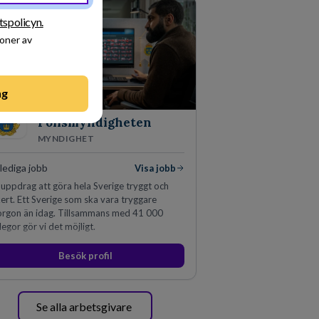
tspolicyn.
ioner av
ng
Polismyndigheten
MYNDIGHET
lediga jobb
Visa jobb
 uppdrag att göra hela Sverige tryggt och
ert. Ett Sverige som ska vara tryggare
rgon än idag. Tillsammans med 41 000
legor gör vi det möjligt.
Besök profil
Se alla arbetsgivare