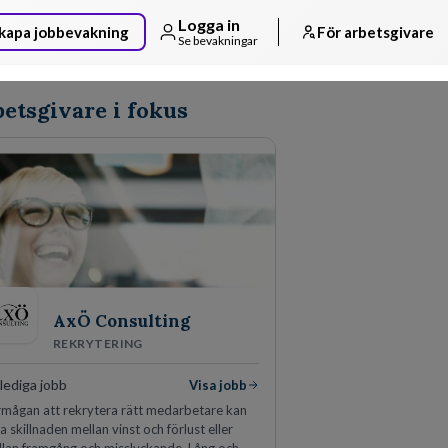
Logga in
kapa jobbevakning
För arbetsgivare
Se bevakningar
etsgivare i fokus
AxÖ Consulting
REKRYTERING
lediga jobb
Visa jobb
mågan att rekrytera rätt medarbetare kan
a skillnaden mellan vinst och förlust eller