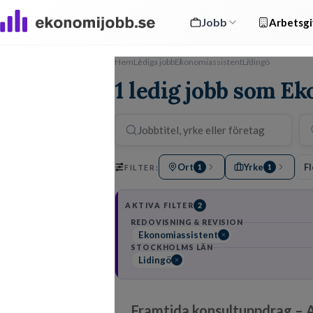
Jobb
Arbetsgi
Hem
Lediga jobb
Ekonomiassistent
Lidingö
1 ledig jobb som Ek
Ort
Yrke
Fl
FILTER:
1
1
AKTIVA FILTER
2
REDOVISNING & REVISION
Ekonomiassistent
STOCKHOLMS LÄN
Lidingö
Framtida konsultuppdrag – 