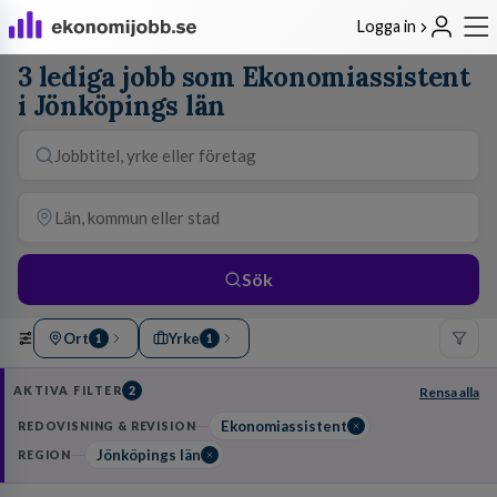
Logga in
3 lediga jobb som Ekonomiassistent
i Jönköpings län
Sök
Ort
Yrke
1
1
AKTIVA FILTER
2
Rensa alla
Ekonomiassistent
REDOVISNING & REVISION
Jönköpings län
REGION