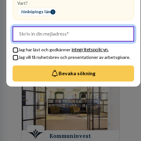
Vart?
AxÖ Consulting
Jönköpings län
REKRYTERING
47
lediga jobb
Visa jobb
Förmågan att rekrytera rätt medarbetare kan
vara skillnaden mellan vinst och förlust eller
integritetspolicyn.
Jag har läst och godkänner
mellan framgång och misslyckande. Lång och
gedigen erfarenhet av rekrytering samt
Jag vill få nyhetsbrev och presentationer av arbetsgivare.
konsultverksamhet har lärt oss just det.
Besök profil
Bevaka sökning
Kommuninvest