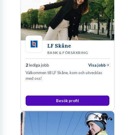
LF Skåne
BANK & FÖRSÄKRING
2
lediga jobb
Visa jobb
Välkommen till LF Skåne, kom och utvecklas
med oss!
Besök profil