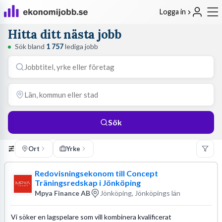
Logga in
Hitta ditt nästa jobb
Sök bland
1 757
lediga jobb
Sök
Ort
Yrke
Redovisningsekonom till Concept
Träningsredskap i Jönköping
Mpya Finance AB
Jönköping, Jönköpings län
Vi söker en lagspelare som vill kombinera kvalificerat