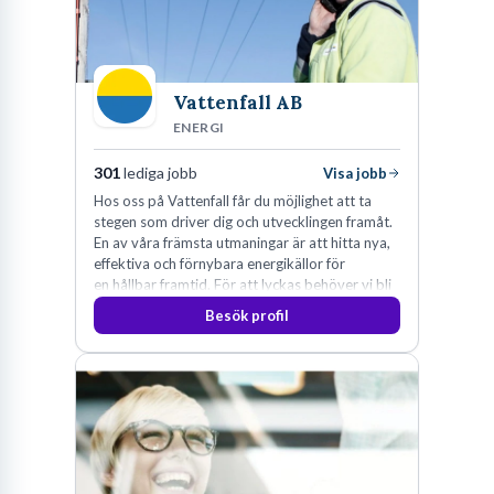
Vattenfall AB
ENERGI
301
lediga jobb
Visa jobb
Hos oss på Vattenfall får du möjlighet att ta
stegen som driver dig och utvecklingen framåt.
En av våra främsta utmaningar är att hitta nya,
effektiva och förnybara energikällor för
en hållbar framtid. För att lyckas behöver vi bli
fler medarbetare som vill göra skillnad.
Besök profil