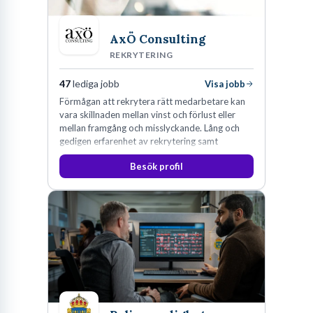
AxÖ Consulting
REKRYTERING
47
lediga jobb
Visa jobb
Förmågan att rekrytera rätt medarbetare kan
vara skillnaden mellan vinst och förlust eller
mellan framgång och misslyckande. Lång och
gedigen erfarenhet av rekrytering samt
konsultverksamhet har lärt oss just det.
Besök profil