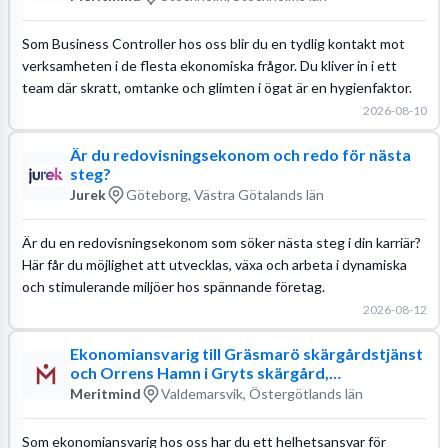
Som Business Controller hos oss blir du en tydlig kontakt mot
verksamheten i de flesta ekonomiska frågor. Du kliver in i ett
team där skratt, omtanke och glimten i ögat är en hygienfaktor.
2026-08-10
Är du redovisningsekonom och redo för nästa
steg?
Jurek
Göteborg, Västra Götalands län
Är du en redovisningsekonom som söker nästa steg i din karriär?
Här får du möjlighet att utvecklas, växa och arbeta i dynamiska
och stimulerande miljöer hos spännande företag.
2026-08-12
Ekonomiansvarig till Gräsmarö skärgårdstjänst
och Orrens Hamn i Gryts skärgård,
Valdemarsvik - Meritmind
Meritmind
Valdemarsvik, Östergötlands län
Som ekonomiansvarig hos oss har du ett helhetsansvar för