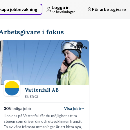
Logga in
kapa jobbevakning
För arbetsgivare
Se bevakningar
Arbetsgivare i fokus
Vattenfall AB
ENERGI
305
lediga jobb
Visa jobb
Hos oss på Vattenfall får du möjlighet att ta
stegen som driver dig och utvecklingen framåt.
En av våra främsta utmaningar är att hitta nya,