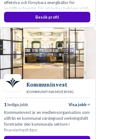
effektiva och förnybara energikällor för
en hållbar framtid. För att lyckas behöver vi bli
fler medarbetare som vill göra skillnad.
Besök profil
Kommuninvest
KOMMUNFINANSIERING
1
lediga jobb
Visa jobb
Kommuninvest är en medlemsorganisation som
utifrån en kommunal värdegrund verkningsfullt
företräder den kommunala sektorn i
finansieringsfrågor.