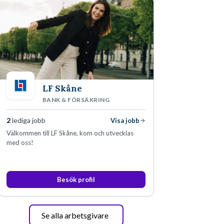
LF Skåne
BANK & FÖRSÄKRING
2
lediga jobb
Visa jobb
Välkommen till LF Skåne, kom och utvecklas
med oss!
Besök profil
Se alla arbetsgivare