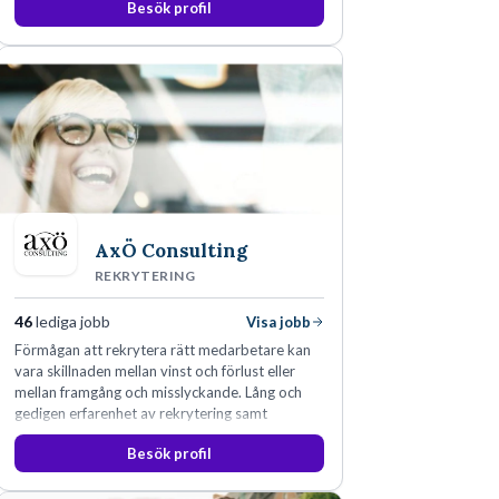
Besök profil
AxÖ Consulting
REKRYTERING
46
lediga jobb
Visa jobb
Förmågan att rekrytera rätt medarbetare kan
vara skillnaden mellan vinst och förlust eller
mellan framgång och misslyckande. Lång och
gedigen erfarenhet av rekrytering samt
konsultverksamhet har lärt oss just det.
Besök profil