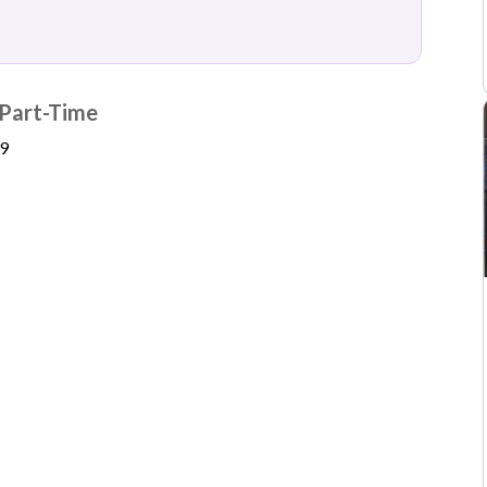
BankID-support
KYC-kontroller
ildningsguide
Betalningsförmedling
 Part-Time
9