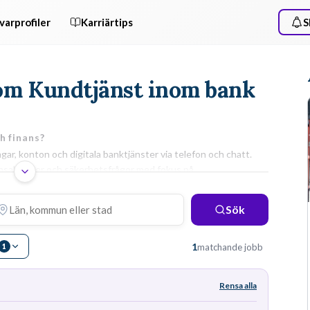
varprofiler
Karriärtips
S
 som Kundtjänst inom bank
h finans
?
r, konton och digitala banktjänster via telefon och chatt.
nsaktioner och säkerhetsfrågor med fokus på
ARBETSUPPGIFTER & KRAV
Sök
är
Du utför dagligen
KYC-kontroller
och hjälper kunder
tem.
med allt från spärrning av kort till att förklara villkor för
1
matchande jobb
1
bolån och sparande. För att lyckas krävs en avslutad
t
gymnasieutbildning, god administrativ förmåga och att
du snabbt kan sätta dig in i bankens interna
Rensa alla
kärnsystem
.