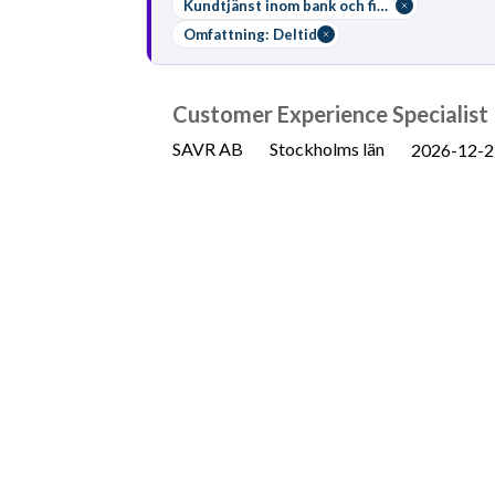
Kundtjänst inom bank och finans
Läs mer om
Omfattning: Deltid
Löneguide
Arbetsuppgifter
Utb
yrket:
Customer Experience Specialist
SAVR AB
Stockholms län
2026-12-2