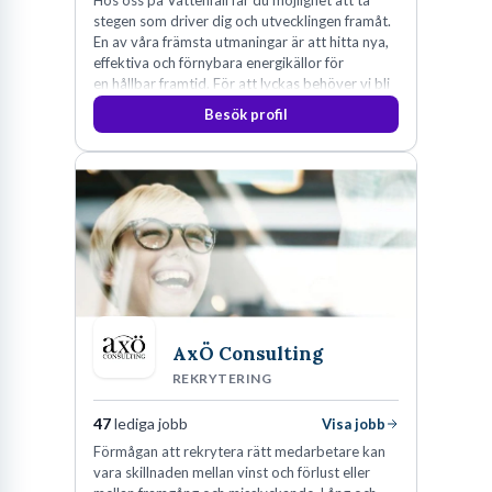
Hos oss på Vattenfall får du möjlighet att ta
stegen som driver dig och utvecklingen framåt.
En av våra främsta utmaningar är att hitta nya,
effektiva och förnybara energikällor för
en hållbar framtid. För att lyckas behöver vi bli
fler medarbetare som vill göra skillnad.
Besök profil
AxÖ Consulting
REKRYTERING
47
lediga jobb
Visa jobb
Förmågan att rekrytera rätt medarbetare kan
vara skillnaden mellan vinst och förlust eller