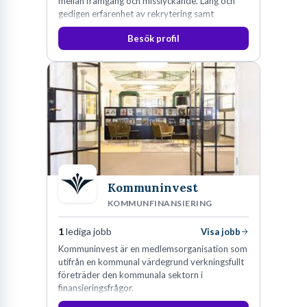
mellan framgång och misslyckande. Lång och
gedigen erfarenhet av rekrytering samt
konsultverksamhet har lärt oss just det.
Besök profil
Kommuninvest
KOMMUNFINANSIERING
1
lediga jobb
Visa jobb
Kommuninvest är en medlemsorganisation som
utifrån en kommunal värdegrund verkningsfullt
företräder den kommunala sektorn i
finansieringsfrågor.