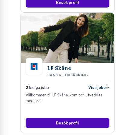
Besök profil
LF Skåne
BANK & FÖRSÄKRING
2
lediga jobb
Visa jobb
Välkommen till LF Skåne, kom och utvecklas
med oss!
Besök profil