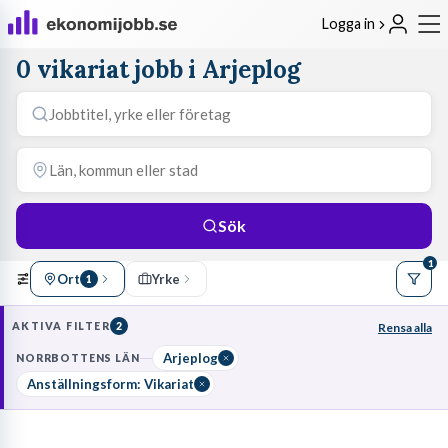
Logga in
0 vikariat jobb i Arjeplog
Sök
1
Ort
Yrke
1
AKTIVA FILTER
2
Rensa alla
Arjeplog
NORRBOTTENS LÄN
Anställningsform: Vikariat