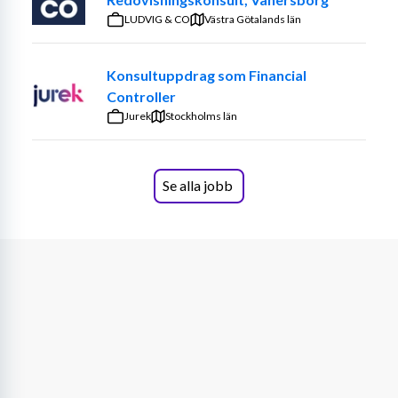
LUDVIG & CO
Västra Götalands län
Anställningen är på heltid och arbetet är på plats i 
Halmstad.
Konsultuppdrag som Financial
DETTA SÖKER VI
Controller
Jurek
Stockholms län
Vi söker dig som
Har utbildning inom ekonomi eller motsvarande 
arbetslivserfarenhet
Se alla jobb
Har erfarenhet av liknande arbetsuppgifter 
(meriterande men inget krav)
Är noggrann, strukturerad och ansvarstagande
Trivs med att arbeta i ett mindre team där man 
hjälps åt
Har god datorvana och gärna erfarenhet av 
ekonomisystemet SAP och Excel
Är flexibel och prestigelös
Vi erbjuder