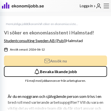
Logga in
Hem
Lediga jobb
Ekonomi
Vi söker en ekonomiassistent i Halmstad!
Vi söker en ekonomiassistent i Halmstad!
Studentconsulting Sweden AB (Publ)
Halmstad
Ansök senast: 2026-06-12
Ansök nu
Bevaka likande jobb
Få mejl med jobbannonser från arbetsgivaren.
Är du en noggrann och självgående person som trivs i en 
bred roll med varierande arbetsuppgifter? Vill du vara en 
viktig del av ett mindre team där du får stort ansvar och 