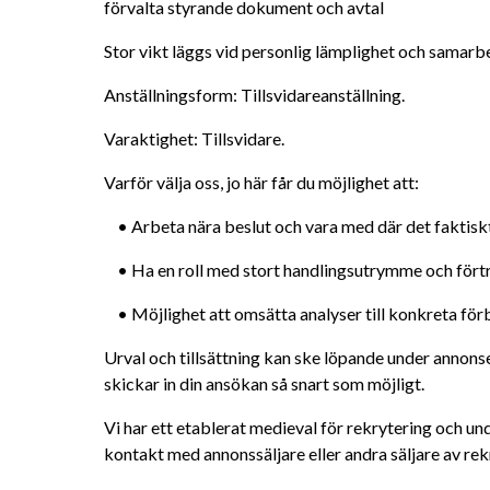
förvalta styrande dokument och avtal
Stor vikt läggs vid personlig lämplighet och samar
Anställningsform: Tillsvidareanställning.
Varaktighet: Tillsvidare.
Varför välja oss, jo här får du möjlighet att:
	• Arbeta nära beslut och vara med där det faktisk
	• Ha en roll med stort handlingsutrymme och fört
	• Möjlighet att omsätta analyser till konkreta för
Urval och tillsättning kan ske löpande under annonser
skickar in din ansökan så snart som möjligt.
Vi har ett etablerat medieval för rekrytering och u
kontakt med annonssäljare eller andra säljare av rek