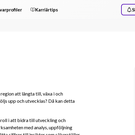
varprofiler
Karriärtips
S
egion att längta till, växa i och 
öljs upp och utvecklas? Då kan detta 
l i att bidra till utveckling och 
verksamheten med analys, uppföljning 
tta siffror till insikter som säkerställer 