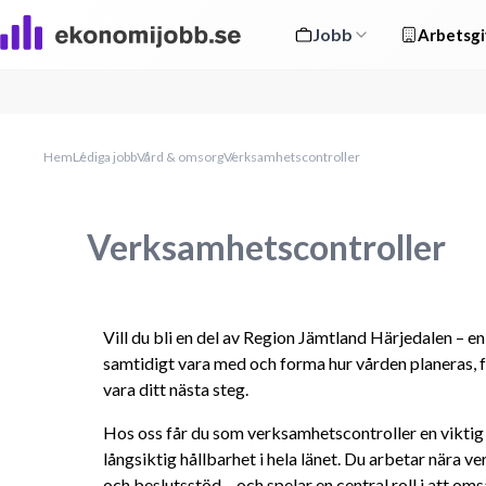
Jobb
Arbetsgi
Hem
Lediga jobb
Vård & omsorg
Verksamhetscontroller
Verksamhetscontroller
Vill du bli en del av Region Jämtland Härjedalen – en r
samtidigt vara med och forma hur vården planeras, f
vara ditt nästa steg.
Hos oss får du som verksamhetscontroller en viktig rol
långsiktig hållbarhet i hela länet. Du arbetar nära 
och beslutsstöd – och spelar en central roll i att omsä