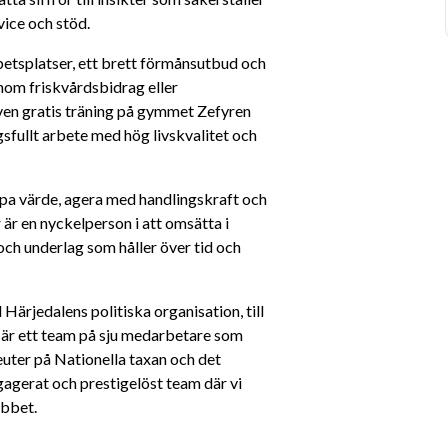
vice och stöd.
betsplatser, ett brett förmånsutbud och 
nom friskvårdsbidrag eller 
ven gratis träning på gymmet Zefyren 
fullt arbete med hög livskvalitet och 
pa värde, agera med handlingskraft och 
är en nyckelperson i att omsätta i 
ch underlag som håller över tid och 
ärjedalens politiska organisation, till 
 är ett team på sju medarbetare som 
uter på Nationella taxan och det 
agerat och prestigelöst team där vi 
obbet.