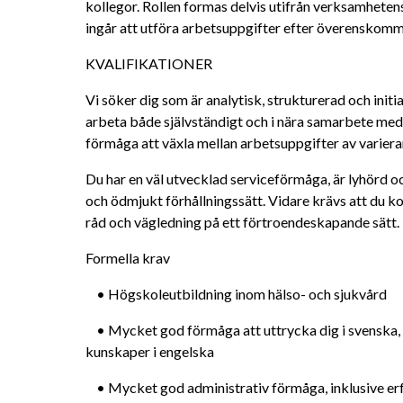
kollegor. Rollen formas delvis utifrån verksamhetens
ingår att utföra arbetsuppgifter efter överenskomm
KVALIFIKATIONER
Vi söker dig som är analytisk, strukturerad och init
arbeta både självständigt och i nära samarbete med 
förmåga att växla mellan arbetsuppgifter av varier
Du har en väl utvecklad serviceförmåga, är lyhörd o
och ödmjukt förhållningssätt. Vidare krävs att du k
råd och vägledning på ett förtroendeskapande sätt.
Formella krav
	• Högskoleutbildning inom hälso- och sjukvård
	• Mycket god förmåga att uttrycka dig i svenska, både i tal och skrift, samt goda 
kunskaper i engelska
	• Mycket god administrativ förmåga, inklusive erfarenhet av att ta fram, bearbeta och 