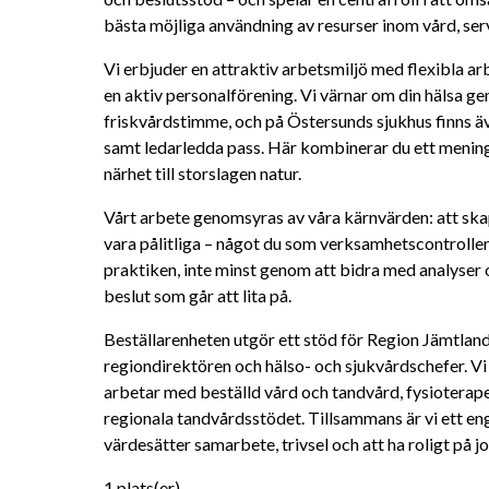
bästa möjliga användning av resurser inom vård, ser
Vi erbjuder en attraktiv arbetsmiljö med flexibla ar
en aktiv personalförening. Vi värnar om din hälsa ge
friskvårdstimme, och på Östersunds sjukhus finns ä
samt ledarledda pass. Här kombinerar du ett menings
närhet till storslagen natur.
Vårt arbete genomsyras av våra kärnvärden: att ska
vara pålitliga – något du som verksamhetscontroller 
praktiken, inte minst genom att bidra med analyser o
beslut som går att lita på.
Beställarenheten utgör ett stöd för Region Jämtland H
regiondirektören och hälso- och sjukvårdschefer. Vi
arbetar med beställd vård och tandvård, fysioterape
regionala tandvårdsstödet. Tillsammans är vi ett eng
värdesätter samarbete, trivsel och att ha roligt på j
1 plats(er). 