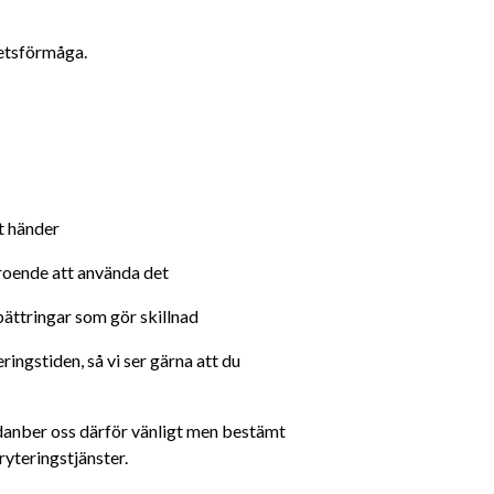
betsförmåga.
t händer
roende att använda det
bättringar som gör skillnad 
ingstiden, så vi ser gärna att du 
ndanber oss därför vänligt men bestämt 
ryteringstjänster.