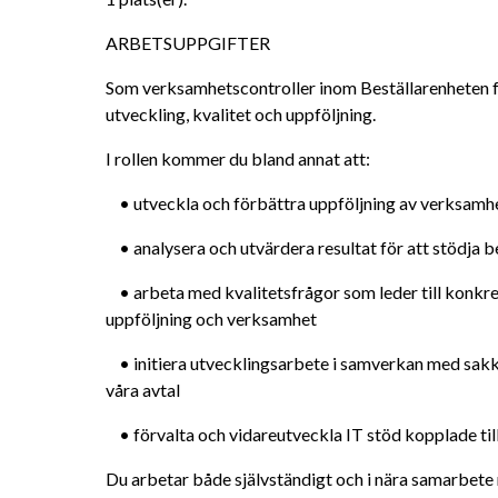
ARBETSUPPGIFTER
Som verksamhetscontroller inom Beställarenheten får d
utveckling, kvalitet och uppföljning.
I rollen kommer du bland annat att:
	• utveckla och förbättra uppföljning av verksamh
	• analysera och utvärdera resultat för att stödja b
	• arbeta med kvalitetsfrågor som leder till konkreta förbättringar i beställning, 
uppföljning och verksamhet
	• initiera utvecklingsarbete i samverkan med sakkunniga och verksamheter kopplade till 
våra avtal
	• förvalta och vidareutveckla IT stöd kopplade ti
Du arbetar både självständigt och i nära samarbete