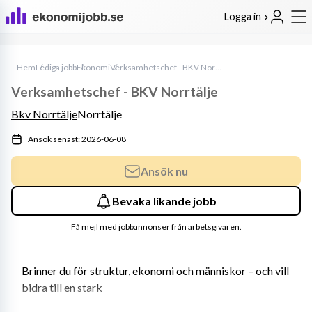
Logga in
Hem
Lediga jobb
Ekonomi
Verksamhetschef - BKV Norrtälje
Verksamhetschef - BKV Norrtälje
Bkv Norrtälje
Norrtälje
Ansök senast: 2026-06-08
Ansök nu
Bevaka likande jobb
Få mejl med jobbannonser från arbetsgivaren.
Brinner du för struktur, ekonomi och människor – och vill 
bidra till en stark