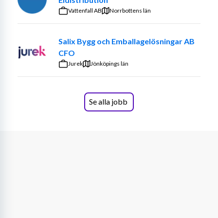
• externt genom marknad, kommunikation och event
Vattenfall AB
Norrbottens län
Du arbetar utifrån föreningens verksamhetsidé, 
värdegrund och vision och
Salix Bygg och Emballagelösningar AB
CFO
säkerställer att verksamhetsplanen omsätts i praktiken 
Jurek
Jönköpings län
inom ditt ansvarsområde.
Du leder och samordnar kansliet och är en central länk 
mellan styrelse, sportchef,
Se alla jobb
ideella ledare och externa partners. Rollen är både 
strategisk och operativ, med
fokus på att göra det enkelt och hållbart att engagera 
sig ideellt.
Verksamhetschefen rapporterar till styrelsen och 
arbetar i nära samspel med
sportchef och verkställande utskott från styrelsen.