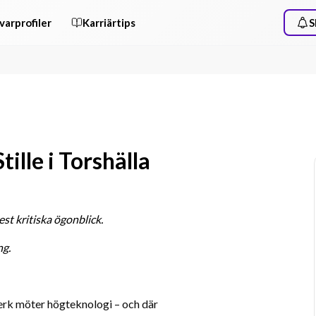
varprofiler
Karriärtips
S
tille i Torshälla
st kritiska ögonblick.
ng.
erk möter högteknologi – och där 