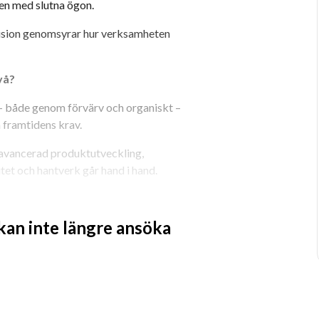
ten med slutna ögon.
ecision genomsyrar hur verksamheten 
ivå?
r – både genom förvärv och organiskt – 
 framtidens krav.
 avancerad produktutveckling, 
itet och hantverk går hand i hand.
öljas upp – utan användas aktivt för att 
måt.
 kan inte längre ansöka
Du kommer vara med och vidareutveckla 
ling ska fungera ännu bättre i en 