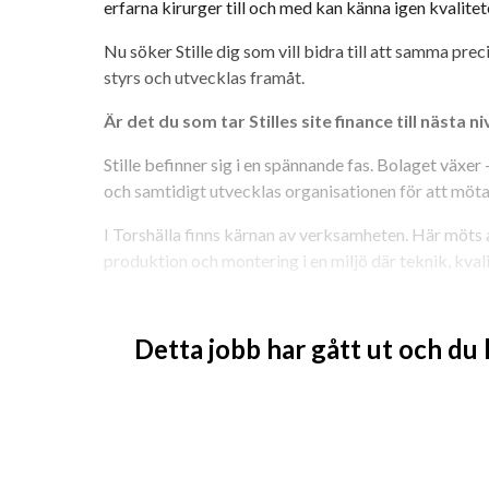
erfarna kirurger till och med kan känna igen kvalite
Nu söker Stille dig som vill bidra till att samma pr
styrs och utvecklas framåt.
Är det du som tar Stilles site finance till nästa n
Stille befinner sig i en spännande fas. Bolaget växe
och samtidigt utvecklas organisationen för att möta
I Torshälla finns kärnan av verksamheten. Här möts
produktion och montering i en miljö där teknik, kval
Här kliver du in i en roll där ekonomin inte bara ska f
förstå verksamheten, utmana och skapa riktning fra
Detta jobb har gått ut och du
Det här är inte en färdigpaketerad roll. Tvärtom. 
strukturer, utveckla arbetssätt och forma hur control
organisation som är mitt i en förändringsresa.
Din roll