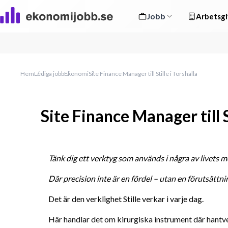
Jobb
Arbetsgi
Hem
Lediga jobb
Ekonomi
Site Finance Manager till Stille i Torshälla
Site Finance Manager till S
Tänk dig ett verktyg som används i några av livets me
Där precision inte är en fördel – utan en förutsättni
Det är den verklighet Stille verkar i varje dag.
Här handlar det om kirurgiska instrument där hantv