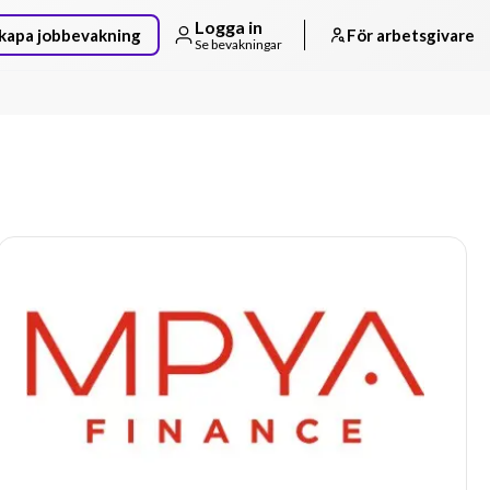
Logga in
kapa jobbevakning
För arbetsgivare
Se bevakningar