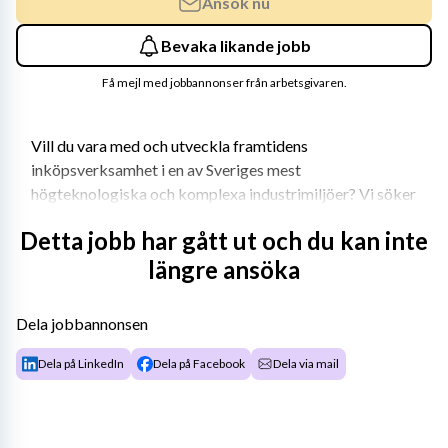
Ansök nu
Bevaka likande jobb
Få mejl med jobbannonser från arbetsgivaren.
Vill du vara med och utveckla framtidens 
inköpsverksamhet i en av Sveriges mest 
högteknologiska och komplexa industrimiljöer? Vi söker 
nu en Senior Verksamhetsutvecklare inom inköp för ett 
Detta jobb har gått ut och du kan inte
konsultuppdrag hos vår kund inom försvarsindustrin.
längre ansöka
Det här är en roll för dig som trivs i gränslandet mellan 
verksamhet, processutveckling och förändringsledning, 
Dela jobbannonsen
och som vill bidra till att skapa effektiva, hållbara och 
affärsmässiga inköpsprocesser i en verksamhet med 
Dela på LinkedIn
Dela på Facebook
Dela via mail
internationella samarbeten och höga krav på kvalitet, 
struktur och långsiktighet.