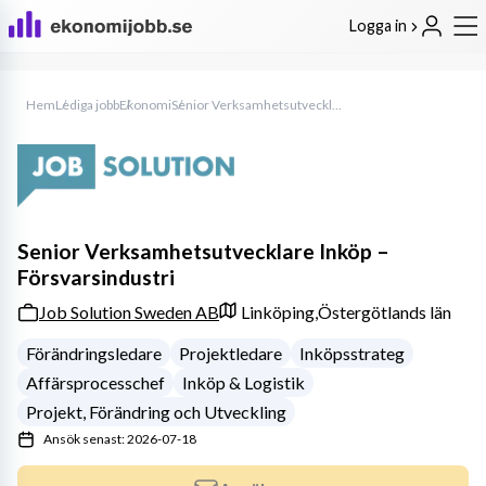
Logga in
Hem
Lediga jobb
Ekonomi
Senior Verksamhetsutvecklare Inköp – Försvarsindustri
Senior Verksamhetsutvecklare Inköp –
Försvarsindustri
Job Solution Sweden AB
Linköping,
Östergötlands län
Förändringsledare
Projektledare
Inköpsstrateg
Affärsprocesschef
Inköp & Logistik
Projekt, Förändring och Utveckling
Ansök senast: 2026-07-18