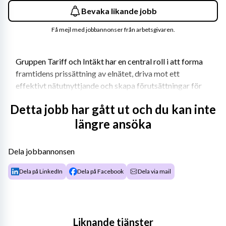
Bevaka likande jobb
Få mejl med jobbannonser från arbetsgivaren.
Gruppen Tariff och Intäkt har en central roll i att forma 
framtidens prissättning av elnätet, driva mot ett 
effektivt nätutnyttjande och skapa förutsättningar för 
en samhällsekonomiskt smart nätutbyggnad som sker i 
Detta jobb har gått ut och du kan inte
takt med kundernas behov. Som senior prisstrateg leder 
längre ansöka
du det strategiska arbetet med att utveckla och 
implementera prisstrategier för eldistribution. Du 
utvecklar, analyserar och bedömer konsekvenser av 
Dela jobbannonsen
olika prissättningsalternativ, och arbetar aktivt för att 
påverka både interna beslut och branschens utveckling.
Dela på LinkedIn
Dela på Facebook
Dela via mail
Rollen innebär att du:
Utvecklar och driver strategiska initiativ för 
Liknande tjänster
prissättning och tariffstruktur, med fokus på 