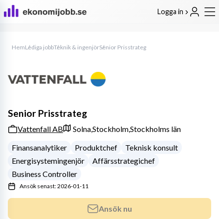
Logga in
Hem
Lediga jobb
Teknik & ingenjör
Senior Prisstrateg
Senior Prisstrateg
Vattenfall AB
Solna,
Stockholm,
Stockholms län
Finansanalytiker
Produktchef
Teknisk konsult
Energisystemingenjör
Affärsstrategichef
Business Controller
Ansök senast: 2026-01-11
Ansök nu