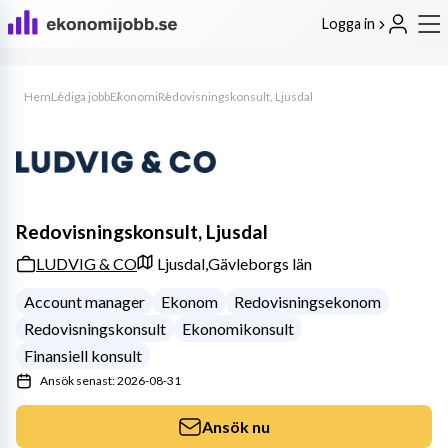
Logga in
Hem
Lediga jobb
Ekonomi
Redovisningskonsult, Ljusdal
Redovisningskonsult, Ljusdal
LUDVIG & CO
Ljusdal,
Gävleborgs län
Account manager
Ekonom
Redovisningsekonom
Redovisningskonsult
Ekonomikonsult
Finansiell konsult
Ansök senast: 2026-08-31
Ansök nu