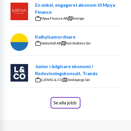
En enkel, engageret økonom til Mpya
Finance
Mpya Finance AB
Sverige
Kalkylsamordnare
Vattenfall AB
Norrbottens län
Junior rådgivare ekonomi /
Redovisningskonsult, Tranås
LUDVIG & CO
Jönköpings län
Se alla jobb