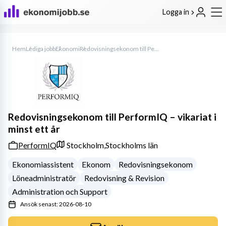
Logga in
Hem
Lediga jobb
Ekonomi
Redovisningsekonom till PerformIQ – vikariat i minst ett år
Redovisningsekonom till PerformIQ – vikariat i
minst ett år
PerformIQ
Stockholm,
Stockholms län
Ekonomiassistent
Ekonom
Redovisningsekonom
Löneadministratör
Redovisning & Revision
Administration och Support
Ansök senast: 2026-08-10