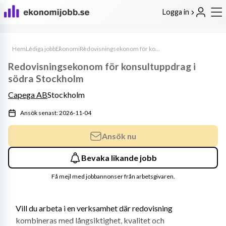
Logga in
Hem
Lediga jobb
Ekonomi
Redovisningsekonom för konsultuppdrag i södra Stockholm
Redovisningsekonom för konsultuppdrag i
södra Stockholm
Capega AB
Stockholm
Ansök senast: 2026-11-04
Ansök nu
Bevaka likande jobb
Få mejl med jobbannonser från arbetsgivaren.
Vill du arbeta i en verksamhet där redovisning 
kombineras med långsiktighet, kvalitet och 