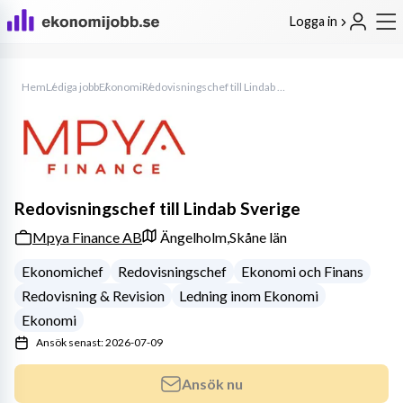
Logga in
Hem
Lediga jobb
Ekonomi
Redovisningschef till Lindab Sverige
Redovisningschef till Lindab Sverige
Mpya Finance AB
Ängelholm,
Skåne län
Ekonomichef
Redovisningschef
Ekonomi och Finans
Redovisning & Revision
Ledning inom Ekonomi
Ekonomi
Ansök senast: 2026-07-09
Ansök nu