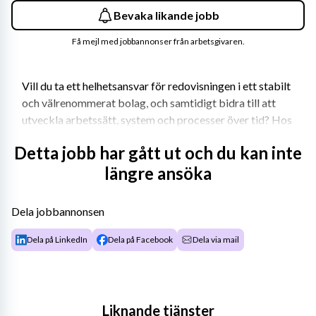
Bevaka likande jobb
Få mejl med jobbannonser från arbetsgivaren.
Vill du ta ett helhetsansvar för redovisningen i ett stabilt 
och välrenommerat bolag, och samtidigt bidra till att 
utveckla arbetssätt, system och processer över tid? Hos 
Lindab Sverige erbjuds du en central och ansvarsfull roll i 
Detta jobb har gått ut och du kan inte
en internationell koncern där kvalitet, samarbete och 
längre ansöka
arbetsglädje står högt på agendan.
Som Redovisningschef ansvarar du för redovisningen i 
Dela jobbannonsen
Lindab Sverige. Du leder och utvecklar en 
redovisningsekonom och rapporterar till Finance 
Dela på LinkedIn
Dela på Facebook
Dela via mail
Director North Europe. Rollen är både operativ och 
utvecklingsinriktad och passar dig som är trygg i 
redovisningen och samtidigt har ett intresse för 
förbättringar och effektivare arbetssätt.
Liknande tjänster