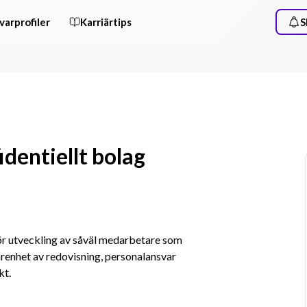
varprofiler
Karriärtips
S
identiellt bolag
ör utveckling av såväl medarbetare som 
renhet av redovisning, personalansvar 
kt.