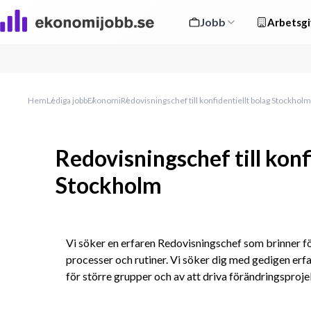
Jobb
Arbetsgi
Hem
Lediga jobb
Ekonomi
Redovisningschef till konfidentiellt bolag Stockholm
Redovisningschef till konf
Stockholm
Vi söker en erfaren Redovisningschef som brinner f
processer och rutiner. Vi söker dig med gedigen erfa
för större grupper och av att driva förändringsproje