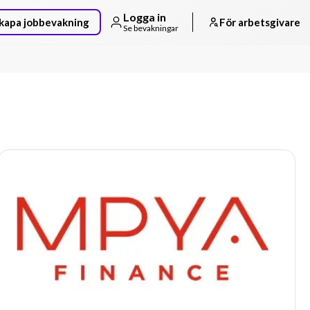
Logga in
kapa jobbevakning
För arbetsgivare
Se bevakningar