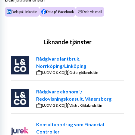
Dela på LinkedIn
Dela på Facebook
Dela via mail
Liknande tjänster
Rådgivare lantbruk,
Norrköping/Linköping
LUDVIG & CO
Östergötlands län
Rådgivare ekonomi /
Redovisningskonsult, Vänersborg
LUDVIG & CO
Västra Götalands län
Konsultuppdrag som Financial
Controller