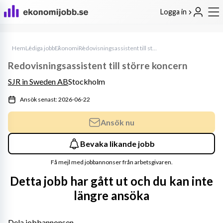
Logga in
Hem
Lediga jobb
Ekonomi
Redovisningsassistent till större koncern
Redovisningsassistent till större koncern
SJR in Sweden AB
Stockholm
Ansök senast: 2026-06-22
Ansök nu
Bevaka likande jobb
Få mejl med jobbannonser från arbetsgivaren.
Detta jobb har gått ut och du kan inte
längre ansöka
Dela jobbannonsen