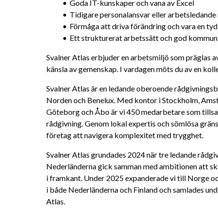
Goda IT-kunskaper och vana av Excel
Tidigare personalansvar eller arbetsledande 
Förmåga att driva förändring och vara en tydl
Ett strukturerat arbetssätt och god kommun
Svalner Atlas erbjuder en arbetsmiljö som präglas 
känsla av gemenskap. I vardagen möts du av en koll
Svalner Atlas är en ledande oberoende rådgivningsby
Norden och Benelux. Med kontor i Stockholm, Amst
Göteborg och Åbo är vi 450 medarbetare som tillsa
rådgivning. Genom lokal expertis och sömlösa gränsö
företag att navigera komplexitet med trygghet.
Svalner Atlas grundades 2024 när tre ledande rådgivn
Nederländerna gick samman med ambitionen att ska
i framkant. Under 2025 expanderade vi till Norge 
i både Nederländerna och Finland och samlades und
Atlas.