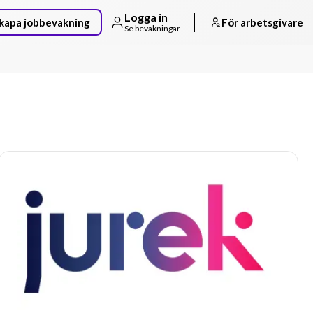
Logga in
kapa jobbevakning
För arbetsgivare
Se bevakningar