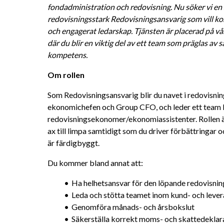
fondadministration och redovisning. Nu söker vi en 
redovisningsstark Redovisningsansvarig som vill ko
och engagerat ledarskap. Tjänsten är placerad på vå
där du blir en viktig del av ett team som präglas av
kompetens.
Om rollen
Som Redovisningsansvarig blir du navet i redovisning
ekonomichefen och Group CFO, och leder ett team b
redovisningsekonomer/ekonomiassistenter. Rollen är
ax till limpa samtidigt som du driver förbättringar och
är färdigbyggt.
Du kommer bland annat att:
Ha helhetsansvar för den löpande redovisni
Leda och stötta teamet inom kund- och leve
Genomföra månads- och årsbokslut
Säkerställa korrekt moms- och skattedeklar