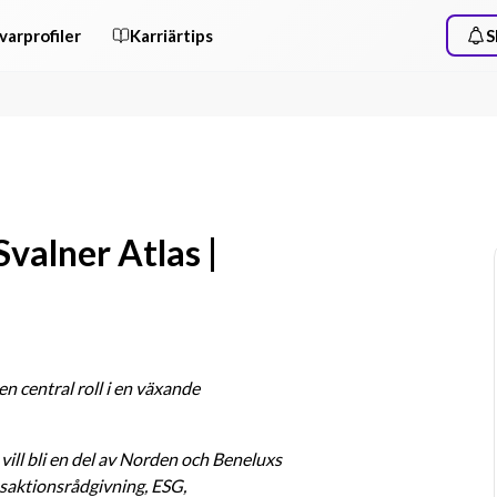
varprofiler
Karriärtips
S
Svalner Atlas |
en central roll i en växande 
ill bli en del av Norden och Beneluxs 
saktionsrådgivning, ESG, 