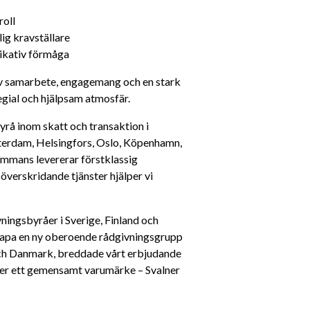
roll
ig kravställare
ikativ förmåga
av samarbete, engagemang och en stark 
egial och hjälpsam atmosfär.
rå inom skatt och transaktion i 
erdam, Helsingfors, Oslo, Köpenhamn, 
mmans levererar förstklassig 
verskridande tjänster hjälper vi 
ingsbyråer i Sverige, Finland och 
pa en ny oberoende rådgivningsgrupp 
och Danmark, breddade vårt erbjudande 
er ett gemensamt varumärke – Svalner 