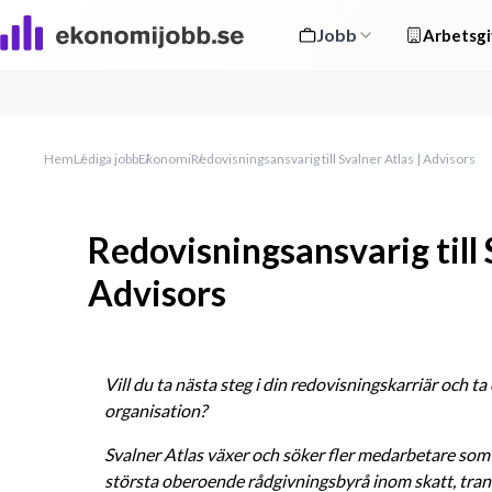
Jobb
Arbetsgi
Hem
Lediga jobb
Ekonomi
Redovisningsansvarig till Svalner Atlas | Advisors
Redovisningsansvarig till 
Advisors
Vill du ta nästa steg i din redovisningskarriär och ta 
organisation? 
Svalner Atlas växer och söker fler medarbetare som v
största oberoende rådgivningsbyrå inom skatt, tran