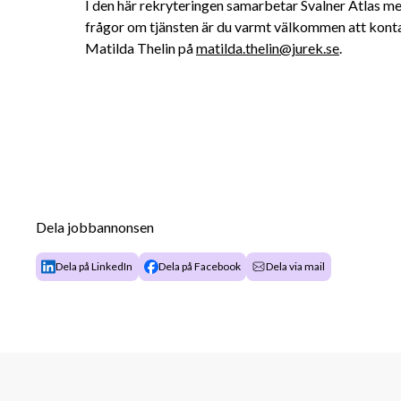
I den här rekryteringen samarbetar Svalner Atlas me
frågor om tjänsten är du varmt välkommen att konta
Matilda Thelin på 
matilda.thelin@jurek.se
.
Dela jobbannonsen
Dela på LinkedIn
Dela på Facebook
Dela via mail