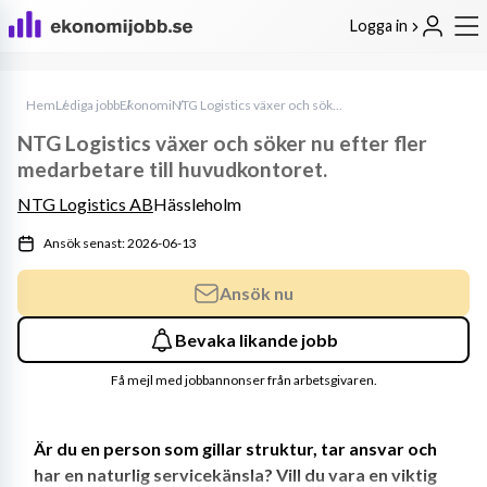
Logga in
Hem
Lediga jobb
Ekonomi
NTG Logistics växer och söker nu efter fler medarbetare till huvudkontoret.
NTG Logistics växer och söker nu efter fler
medarbetare till huvudkontoret.
NTG Logistics AB
Hässleholm
Ansök senast: 2026-06-13
Ansök nu
Bevaka likande jobb
Få mejl med jobbannonser från arbetsgivaren.
Är du en person som gillar struktur, tar ansvar och 
har en naturlig servicekänsla? Vill du vara en viktig 