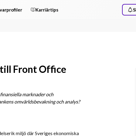
varprofiler
Karriärtips
S
ill Front Office
 finansiella marknader och 
sbankens omvärldsbevakning och analys? 
elserik miljö där Sveriges ekonomiska 