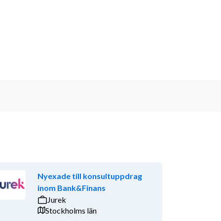
Nyexade till konsultuppdrag
inom Bank&Finans
Jurek
Stockholms län