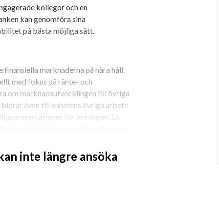
engagerade kollegor och en 
banken kan genomföra sina 
ilitet på bästa möjliga sätt.
finansiella marknaderna på nära håll. 
ellt med fokus på ränte- och 
ra om marknadsutvecklingen till övriga 
idrar även till enhetens övriga arbete 
ga presentationer för ledningen. En 
mation till valutareservsförvaltningen.
 kan inte längre ansöka
 10 personer och ansvarar för att 
policyåtgärder. Front Office förvaltar 
en marknadsnära analysen på 