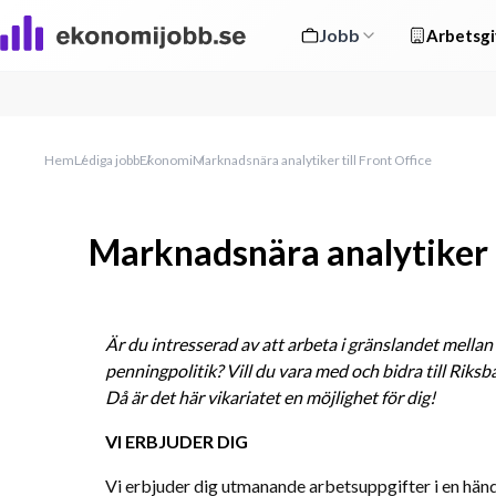
Jobb
Arbetsgi
Hem
Lediga jobb
Ekonomi
Marknadsnära analytiker till Front Office
Marknadsnära analytiker t
Är du intresserad av att arbeta i gränslandet mellan
penningpolitik? Vill du vara med och bidra till Rik
Då är det här vikariatet en möjlighet för dig! 
VI ERBJUDER DIG
Vi erbjuder dig utmanande arbetsuppgifter i en händ