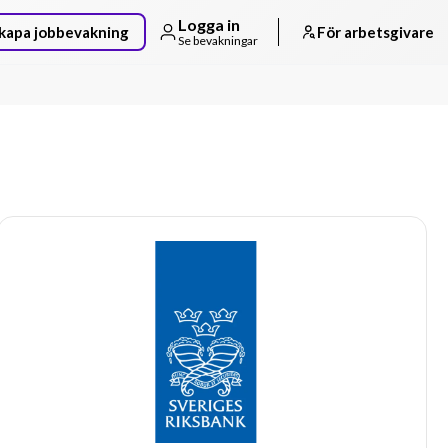
Logga in
kapa jobbevakning
För arbetsgivare
Se bevakningar