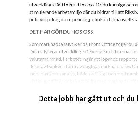
utveckling står i fokus. Hos oss får du kunniga och 
stimulerande arbetsmiljö där du bidrar till att Riks
policyuppdrag inom penningpolitik och finansiell stab
DET HÄR GÖR DU HOS OSS
Som marknadsanalytiker på Front Office följer du de 
Du analyserar utvecklingen i Sverige och internation
valutamarknad. I arbetet ingår att löpande rapporte
delar av banken i form av dagliga marknadsbrev. Du b
inom marknadsanalys, både skriftligt och med muntli
viktig uppgift är också att bidra med marknadsinfor
DITT TEAM
Detta jobb har gått ut och du
Front Office på avdelningen för marknader består av
implementera Riksbankens penningpolitik och andra 
också Riksbankens valutareserv och ansvarar för d
Riksbanken. 