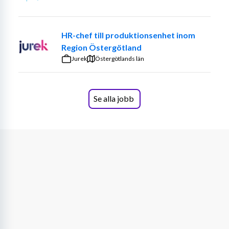
Löpande lönehantering för flera bolag
Både tjänstemän och kollektivanställda
HR-chef till produktionsenhet inom
Tolkning av lagar och flera kollektivavtal
Region Östergötland
Rapportering till myndigheter (AGI m.m.)
Jurek
Rådgivning inom löne- och personalfrågor
Östergötlands län
Utveckling och effektivisering av löneprocesser
Vi söker dig som (Krav)
Se alla jobb
Har erfarenhet av lönearbete och hela 
löneprocessen
Har god kunskap om lagar och regler kopplat till 
lön
Har arbetat med flera anställningsformer 
(tjänstemän och kollektivanställda)
Har god systemvana och är trygg i digitala 
verktyg (Agda PS)
Talar och skriver svenska obehindrat