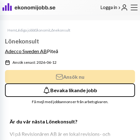
Logga in
Hem
Lediga jobb
Ekonomi
Lönekonsult
Lönekonsult
Adecco Sweden AB
Piteå
Ansök senast: 2026-06-12
Ansök nu
Bevaka likande jobb
Få mejl med jobbannonser från arbetsgivaren.
Är du vår nästa Lönekonsult?
Vi på Revisionären AB är en lokal revisions- och 