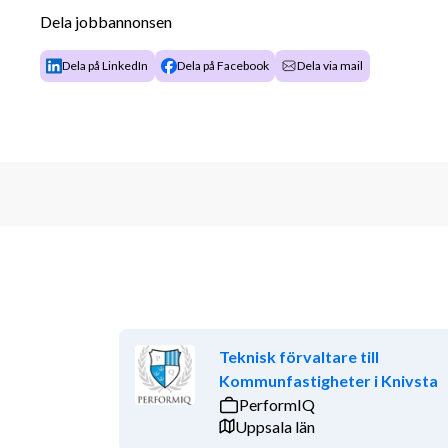
Dela jobbannonsen
Dina kvalifikationer
Dela på LinkedIn
Dela på Facebook
Dela via mail
Krav: 
Relevant högskoleutbildning inom exempelvis 
fastighetsekonomi, samhällsplanering, bygg/
som arbetsgivaren bedömer likvärdig
Minst två års erfarenhet av arbete inom loka
Erfarenhet av arbete med lokalprogram, beho
lokalförsörjningsplaner inkl fastighetsekon
Goda kunskaper i svenska i tal och skrift
B-körkort
Meriterande:
Teknisk förvaltare till
Erfarenhet av arbete i offentlig verksamhet
Kommunfastigheter i Knivsta
Erfarenhet av en samordnande roll inom säk
PerformIQ
Erfarenhet av att arbeta i komplexa organi
Uppsala län