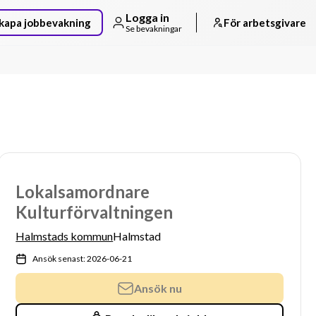
Logga in
kapa jobbevakning
För arbetsgivare
Se bevakningar
Lokalsamordnare
Kulturförvaltningen
Halmstads kommun
Halmstad
Ansök senast: 2026-06-21
Ansök nu