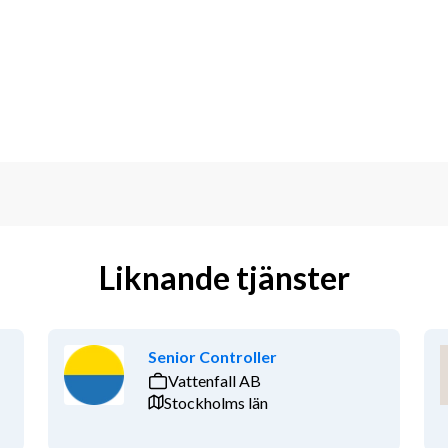
fastighetsförvaltning, 
teknik eller motsvarande erfarenhet 
l- eller fastighetsområdet
vsanalyser eller 
omi
Liknande tjänster
Senior Controller
Vattenfall AB
erhetsarbete
Stockholms län
sationer med många kontaktytor