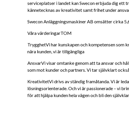
serviceplatser i landet kan Swecon erbjuda dig ett 
kännetecknas av kreativitet samt frihet under ansva
Swecon Anläggningsmaskiner AB omsätter cirka 5,6 
Våra värderingarTOM
TrygghetVi har kunskapen och kompetensen som krävs
nära kunden, vi är tillgängliga
AnsvarVi visar omtanke genom att ta ansvar och håll
som mot kunder och partners. Vi tar självklart också
KreativitetVi drivs av ständig framåtanda. Vi är led
lösningsorienterade. Och vi är passionerade – vi brin
för att hjälpa kunden hela vägen och bli den självkla