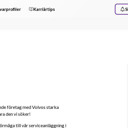
varprofiler
Karriärtips
S
nde företag med Volvos starka 
a den vi söker!
måga till vår serviceanläggning i 