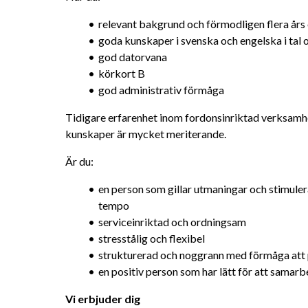
relevant bakgrund och förmodligen flera års
goda kunskaper i svenska och engelska i tal o
god datorvana
körkort B
god administrativ förmåga
Tidigare erfarenhet inom fordonsinriktad verksamh
kunskaper är mycket meriterande.
Är du:
en person som gillar utmaningar och stimulera
tempo
serviceinriktad och ordningsam
stresstålig och flexibel
strukturerad och noggrann med förmåga att p
en positiv person som har lätt för att samarb
Vi erbjuder dig