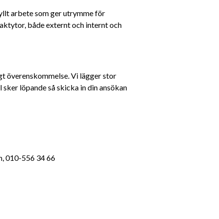
yllt arbete som ger utrymme för 
ktytor, både externt och internt och 
ligt överenskommelse. Vi lägger stor 
 sker löpande så skicka in din ansökan 
n, 010-556 34 66