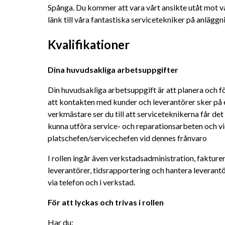
Spånga. Du kommer att vara vårt ansikte utåt mot v
länk till våra fantastiska servicetekniker på anläggn
Kvalifikationer
Dina huvudsakliga arbetsuppgifter
Din huvudsakliga arbetsuppgift är att planera och fö
att kontakten med kunder och leverantörer sker på e
verkmästare ser du till att serviceteknikerna får det
kunna utföra service- och reparationsarbeten och vi
platschefen/servicechefen vid dennes frånvaro
I rollen ingår även verkstadsadministration, fakture
leverantörer, tidsrapportering och hantera leverant
via telefon och i verkstad.
För att lyckas och trivas i rollen
Har du: