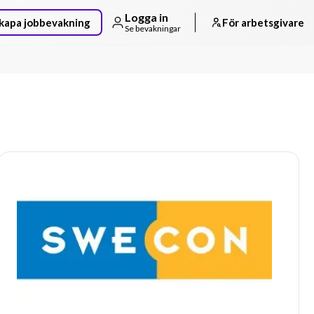
Logga in
kapa jobbevakning
För arbetsgivare
Se bevakningar