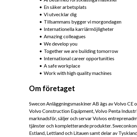
En säker arbetsplats
Vi utvecklar dig
Tillsammans bygger vi morgondagen
Internationella karriärmöjligheter
Amazing colleagues
We develop you
Together we are building tomorrow
International career opportunities
A safe workplace
Work with high quality machines
Om företaget
Swecon Anläggningsmaskiner AB ägs av Volvo CE och 
Volvo Construction Equipment, Volvo Penta Industri
marknadsför, säljer och servar Volvos entreprenadmas
tjänster och kompletterande produkter. Sweconkonce
Estland, Lettland och Litauen samt delar av Tysklan