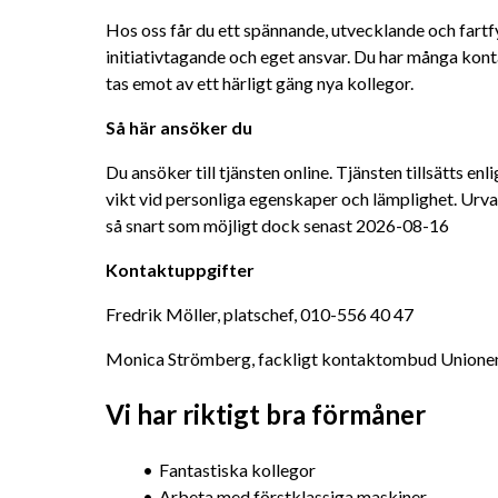
Hos oss får du ett spännande, utvecklande och fartf
initiativtagande och eget ansvar. Du har många konta
tas emot av ett härligt gäng nya kollegor.
Så här ansöker du
Du ansöker till tjänsten online. Tjänsten tillsätts en
vikt vid personliga egenskaper och lämplighet. Urval
så snart som möjligt dock senast 2026-08-16
Kontaktuppgifter
Fredrik Möller, platschef, 010-556 40 47
Monica Strömberg, fackligt kontaktombud Unione
Vi har riktigt bra förmåner
Fantastiska kollegor
Arbeta med förstklassiga maskiner