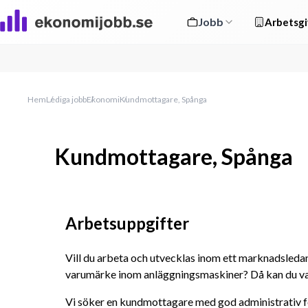
Jobb
Arbetsgi
Hem
Lediga jobb
Ekonomi
Kundmottagare, Spånga
Kundmottagare, Spånga
Arbetsuppgifter
Vill du arbeta och utvecklas inom ett marknadsleda
varumärke inom anläggningsmaskiner? Då kan du var
Vi söker en kundmottagare med god administrativ för