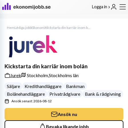
Logga in
Hem
Lediga jobb
Ekonomi
Kickstarta din karriär inom bolån
Kickstarta din karriär inom bolån
Jurek
Stockholm,
Stockholms län
Säljare
Kredithandläggare
Bankman
Bolånehandläggare
Privatrådgivare
Bank & rådgivning
Ansök senast: 2026-08-12
Ansök nu
Bevaka likande jobb