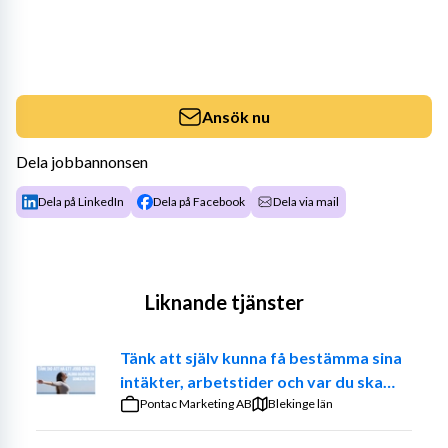
Ansök nu
Dela jobbannonsen
Dela på LinkedIn
Dela på Facebook
Dela via mail
Liknande tjänster
Tänk att själv kunna få bestämma sina
intäkter, arbetstider och var du ska
jobba. – Prova på att vara din egen
Pontac Marketing AB
Blekinge län
chef