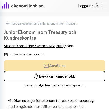
Logga in
Hem
Lediga jobb
Ekonomi
Junior Ekonom inom Treasury och Kundreskontra
Junior Ekonom inom Treasury och
Kundreskontra
Studentconsulting Sweden AB (Publ)
Solna
Ansök senast: 2026-06-09
Ansök nu
Bevaka likande jobb
Få mejl med jobbannonser från arbetsgivaren.
Vi söker nu en junior ekonom för ett konsultuppdrag 
med omgående start till en verksamhet i Solna. 