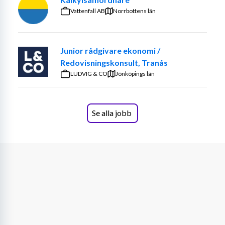
Kontrollera och följa upp aktivitetsbidrag och 
Vattenfall AB
Norrbottens län
utbetalningar
Ta fram underlag för fakturering och arbeta med 
avstämningar inom kundreskontra
Junior rådgivare ekonomi /
Redovisningskonsult, Tranås
Start: Omgående
LUDVIG & CO
Jönköpings län
Omfattning: Heltid
Placering: Solna
Se alla jobb
Uppdragets längd: Tillsvidare
DETTA SÖKER VI
Du är nyexaminerad inom ekonomi eller har något 
års erfarenhet inom ekonomi, bank eller finans
Har förståelse för ekonomiska flöden och 
administrativa processer
Har goda kunskaper i Officepaketet, särskilt 