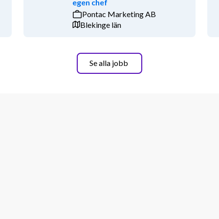
egen chef
nomichef som är din närmsta chef och 
Pontac Marketing AB
ina närmsta kollegor. I ditt arbete 
Blekinge län
e på avdelningen, specialister och 
ll i verksamheten och 
valtning.
Se alla jobb
 några urvalsfrågor innan du kan 
 självständigt och så uttömmande du kan 
t test samt eventuella arbetsprov som 
för en bakgrundskontroll på 
Vår värdegrund är PEPS och det 
tliga och samspelta. Vi erbjuder ett 
etag som tillhör Sveriges största 