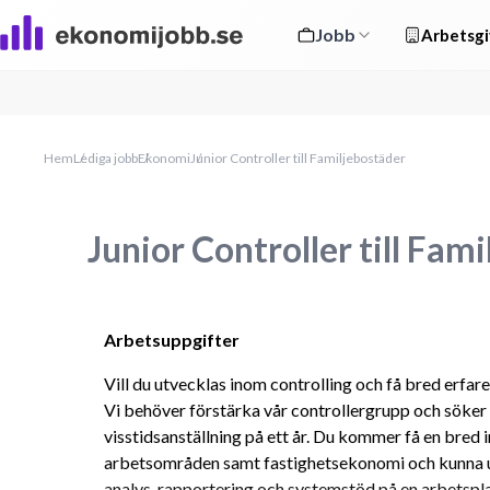
Jobb
Arbetsgi
Hem
Lediga jobb
Ekonomi
Junior Controller till Familjebostäder
Junior Controller till Fam
Arbetsuppgifter 
Vill du utvecklas inom controlling och få bred erfar
Vi behöver förstärka vår controllergrupp och söker n
visstidsanställning på ett år. Du kommer få en bred in
arbetsområden samt fastighetsekonomi och kunna u
analys, rapportering och systemstöd på en arbetsp