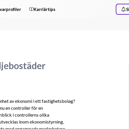
varprofiler
Karriärtips
S
iljebostäder
enhet av ekonomi i ett fastighetsbolag? 
u en controller för en 
blick i controllerns olika 
tvecklas inom ekonomistyrning, 
lats med engagerade medarbetare.