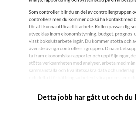
Som controller blir du en del av controllergruppen 
controllers men du kommer också ha kontakt med båd
för att kunna utföra ditt arbete. Rollen passar dig som
utvecklas inom ekonomistyrning, budget, prognos, u
visst bokslutsarbete ingår. Du kommer stötta och av
även de övriga controllers i gruppen. Dina arbetsup
ta fram ekonomiska rapporter och uppföljningar, del
stötta verksamheten med analyser, arbeta med måna
sammanställa och kvalitetssäkra data och underlag i
och delta i förbättringsarbeten i våra processer och 
Kvalifikationer 
Detta jobb har gått ut och du
Du har en akademisk examen inom ekonomi med inrik
utbildning. Vi vill att du har viss relevant yrkeserfar
ekonomiarbete. Den yrkeserfarenheten kan du ha sk
yrkespraktik eller liknande. Du har mycket goda kun
Officeprogram och har ett tydligt intresse för syste