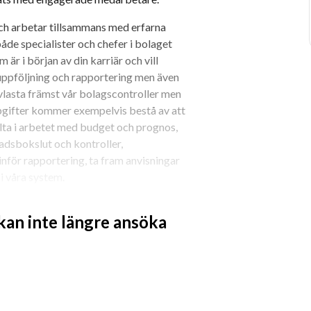
och arbetar tillsammans med erfarna 
e specialister och chefer i bolaget 
 är i början av din karriär och vill 
ppföljning och rapportering men även 
lasta främst vår bolagscontroller men 
pgifter kommer exempelvis bestå av att 
ta i arbetet med budget och prognos, 
dsbokslut och kontroller, 
nför rapportering, ta fram anvisningar 
i våra system.
 kan inte längre ansöka
tning ekonomistyrning eller likvärdig 
enhet som controller eller av liknande 
affat dig genom sommarjobb, längre 
skaper i Excel och övriga 
m och Excel som verktyg i 