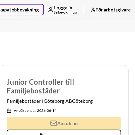
Logga in
kapa jobbevakning
För arbetsgivare
Se bevakningar
Junior Controller till
Familjebostäder
Familjebostäder i Göteborg AB
Göteborg
Ansök senast: 2026-06-14
Ansök nu