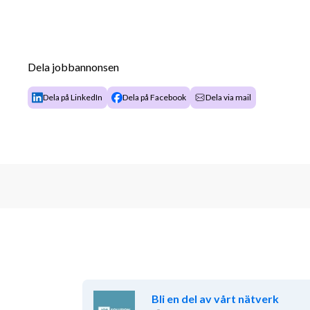
Dela jobbannonsen
Dela på LinkedIn
Dela på Facebook
Dela via mail
Bli en del av vårt nätverk