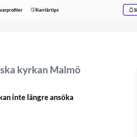
varprofiler
Karriärtips
S
enska kyrkan Malmö
 kan inte längre ansöka