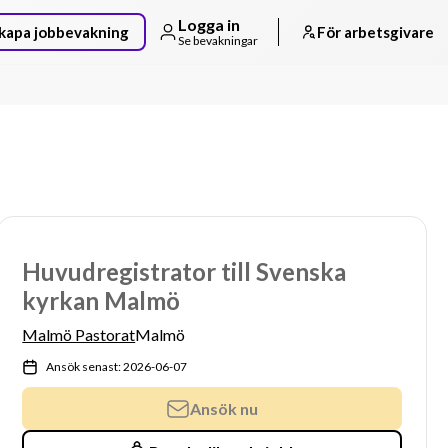
Logga in
kapa jobbevakning
För arbetsgivare
Se bevakningar
Huvudregistrator till Svenska
kyrkan Malmö
Malmö Pastorat
Malmö
Ansök senast: 2026-06-07
Ansök nu