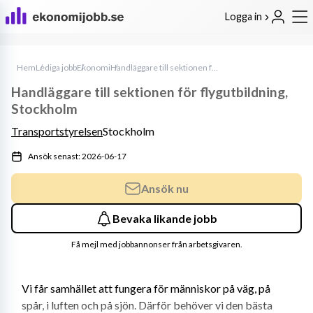
Logga in
Hem
Lediga jobb
Ekonomi
Handläggare till sektionen för flygutbildning, Stockholm
Handläggare till sektionen för flygutbildning,
Stockholm
Transportstyrelsen
Stockholm
Ansök senast: 2026-06-17
Ansök nu
Bevaka likande jobb
Få mejl med jobbannonser från arbetsgivaren.
Vi får samhället att fungera för människor på väg, på 
spår, i luften och på sjön. Därför behöver vi den bästa 