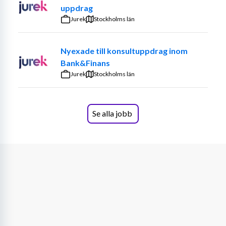
samt övervaka provvakter och hantera begäran om 
uppdrag
omprövning av provresultat. Det är ett arbete som 
Jurek
Stockholms län
primärt är av administrativ karaktär, men vissa 
tillsynsuppgifter och internationella kontakter 
Nyexade till konsultuppdrag inom
förekommer. Du kommer till exempel att vara 
Bank&Finans
Transportstyrelsens representant i det internationella 
Jurek
arbete som rör teoriexamination och beroende på 
Stockholms län
tidigare kompetens kan detta innefatta att vara 
frågegranskare åt EASA.
Se alla jobb
Vi är ett engagerat team med inspektörer och 
handläggare som nu söker en ny kollega som kan hjälpa 
oss att genomföra vårt uppdrag.
Hos oss är du viktig
Gillar du att jobba tillsammans med andra och vill du 
utvecklas i din yrkesroll? Hos oss kan du förvänta dig 
karriärsutveckling, ett förtroendefullt chefs- och 
medarbetarskap och ett hållbart arbetsliv. Vi är en trygg 