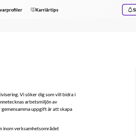
varprofiler
Karriärtips
S
sering. Vi söker dig som vill bidra i 
nnetecknas arbetsmiljön av 
år gemensamma uppgift är att skapa 
ten inom verksamhetsområdet