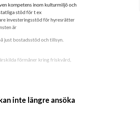
ven kompetens inom kulturmiljö och 
atliga stöd för t ex 
re investeringsstöd för hyresrätter 
nsten är
 just bostadsstöd och tillsyn. 
ärskilda förmåner kring friskvård, 
 kan inte längre ansöka
em
heten kan förekomma
andlingar mellan ärendesystemen Bofinc 