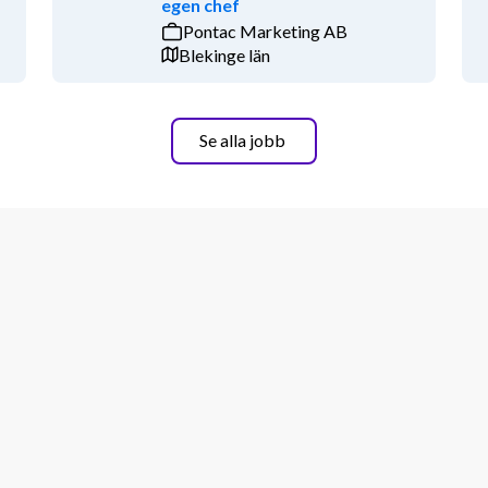
egen chef
Pontac Marketing AB
er, med eventuell möjlighet till 
Blekinge län
Se alla jobb
et. Genom helhetsperspektiv med 
 gör vi hållbar utveckling möjlig i 
p i allt som händer, både inom länets 
t samarbeta med offentliga aktörer som 
som näringsliv och civilsamhälle.
alförsvarsmyndighet. Vid en 
r komma att arbeta med andra uppgifter 
a vid myndigheten ingår i Länsstyrelsens 
llen att krigsplaceras vid 
ika yrkesroller. Våra 
en som är viktiga byggstenar för att 