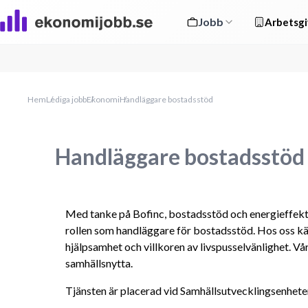
Jobb
Arbetsgi
Hem
Lediga jobb
Ekonomi
Handläggare bostadsstöd
Handläggare bostadsstöd
Med tanke på Bofinc, bostadsstöd och energieffektivi
rollen som handläggare för bostadsstöd. Hos oss kä
hjälpsamhet och villkoren av livspusselvänlighet. V
samhällsnytta.
Tjänsten är placerad vid Samhällsutvecklingsenhe