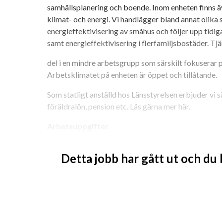
samhällsplanering och boende. Inom enheten finns ä
klimat- och energi. Vi handlägger bland annat olika st
energieffektivisering av småhus och följer upp tidiga
samt energieffektivisering i flerfamiljsbostäder. Tjä
del i en mindre arbetsgrupp som särskilt fokuserar på
Arbetsklimatet på enheten är öppet och tillåtande.
Som statligt anställd hos Länsstyrelsen erbjuder vi s
föräldralön, pension etc. Läs gärna mer här.
Arbetsuppgifter
Vanligt förekommande arbetsuppgifter:
Detta jobb har gått ut och du
Överföring av handlingar mellan ärendesyst
Handläggning av energi- och bostadsstöd
Diarieföring och arkivering
Även andra arbetsuppgifter kopplat till en
Vi söker nu dig som kan arbeta med att föra över h