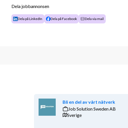
Dela jobbannonsen
och Platina. I arbetsuppgifterna för denna tjänst ing
karaktär men även handläggning av bidrag för energi
Dela på LinkedIn
Dela på Facebook
Dela via mail
aktuellt.
Kvalifikationer
Vi söker dig som:
Har eftergymnasial utbildning inom ekonomi, s
utbildning som arbetsgivaren bedömer relev
Har en god förmåga att kommunicera muntligt
Vi ser det som meriterande om du även har:
Erfarenhet av handläggning på offentlig förv
Erfarenhet av ärendesystemet Platina och Bo
Bli en del av vårt nätverk
Erfarenhet av stödhandläggning
Job Solution Sweden AB
Sverige
Vi lägger stor vikt vid personlig lämplighet.
Villkor