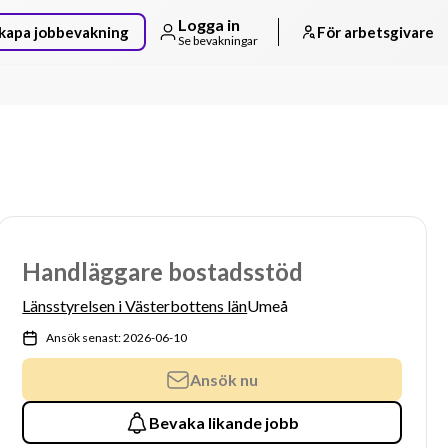
Logga in
kapa jobbevakning
För arbetsgivare
Se bevakningar
Handläggare bostadsstöd
Länsstyrelsen i Västerbottens län
Umeå
Ansök senast: 2026-06-10
Ansök nu
Bevaka likande jobb