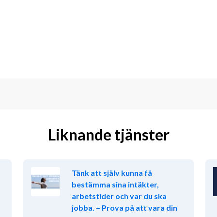
år främst uppgifter av administrativ 
effektivisering i småhus kan bli 
amhällsplanering, juridik eller annan 
ant
 och skriftligt på svenska.
Liknande tjänster
altning
finc
Tänk att själv kunna få
bestämma sina intäkter,
arbetstider och var du ska
jobba. – Prova på att vara din