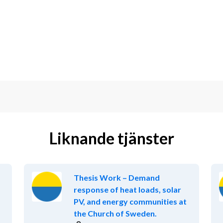
apporter, certifikat och tekniska 
elvis hållbarhet, miljö, ekonomi, 
rhetsdata eller regelefterlevnad 
har god förståelse för inköpsprocesser 
tiskt, strukturerat och datadrivet.
Liknande tjänster
apportering
fterlevnad• produktsäkerhet, 
Thesis Work – Demand
emstöd eller processer för insamling 
response of heat loads, solar
PV, and energy communities at
the Church of Sweden.
a och har god förmåga att göra 