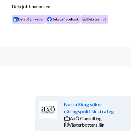
import• följa upp produktdokumentation såsom testr
Dela jobbannonsen
underlag
Dela på LinkedIn
Dela på Facebook
Dela via mail
Vi söker dig som
har en relevant eftergymnasial utbildning inom exemp
inköp, kvalitet eller närliggande område.
Du har erfarenhet av hållbarhetsrapportering, hållba
kopplat till produkter, leverantörer eller inköp. Du 
och leverantörskedjor och trivs med att arbeta analy
Vi ser gärna att du har erfarenhet av följande:
• CSRD, GHG-protokollet eller annan hållbarhetsr
• produktdokumentation, certifieringar eller regele
Norra Skog söker
kemikaliekrav, märkning eller importregelverk• syst
näringspolitisk strateg
och uppföljning av data
AxÖ Consulting
Västerbottens län
Du kommunicerar obehindrat på svenska och engelsk