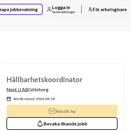
Logga in
kapa jobbevakning
För arbetsgivare
Se bevakningar
Hållbarhetskoordinator
Next U AB
Göteborg
Ansök senast: 2026-06-14
Ansök nu
Bevaka likande jobb