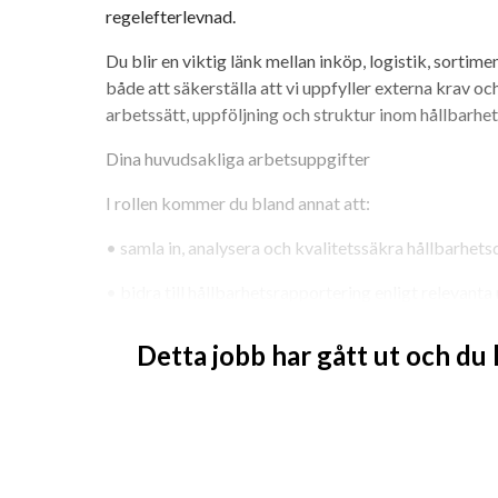
regelefterlevnad.
Du blir en viktig länk mellan inköp, logistik, sortime
både att säkerställa att vi uppfyller externa krav och
arbetssätt, uppföljning och struktur inom hållbarhe
Dina huvudsakliga arbetsuppgifter
I rollen kommer du bland annat att:
• samla in, analysera och kvalitetssäkra hållbarhets
• bidra till hållbarhetsrapportering enligt relevant
taxonomin och GHG-protokollet• koordinera underlag
hållbarhetsredovisning• utveckla och följa upp KPI:e
Detta jobb har gått ut och du
inköp i att ställa och följa upp hållbarhetskrav på l
leverantörsbedömningar, uppförandekoder och uppfö
kriterier• identifiera risker i leverantörsledet koppla
mångfald, arbetsvillkor och regelefterlevnad• säkers
relevanta lagkrav inom exempelvis kemikalielagstif