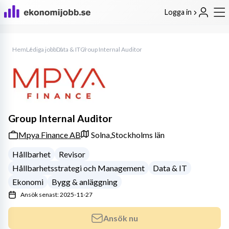
Logga in
Hem
Lediga jobb
Data & IT
Group Internal Auditor
Group Internal Auditor
Mpya Finance AB
Solna,
Stockholms län
Hållbarhet
Revisor
Hållbarhetsstrategi och Management
Data & IT
Ekonomi
Bygg & anläggning
Ansök senast: 2025-11-27
Ansök nu