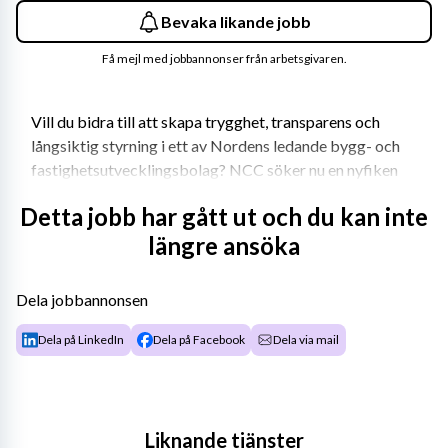
Bevaka likande jobb
Få mejl med jobbannonser från arbetsgivaren.
Vill du bidra till att skapa trygghet, transparens och 
långsiktig styrning i ett av Nordens ledande bygg- och 
fastighetsutvecklingsbolag? NCC söker nu en nyfiken 
och engagerad Group Internal Auditor till deras Group 
Detta jobb har gått ut och du kan inte
Internal Audit funktion. Är det dig vi söker?
längre ansöka
Om rollen 
Dela jobbannonsen
Group Internal Audit är en oberoende koncernfunktion 
Dela på LinkedIn
Dela på Facebook
Dela via mail
som arbetar enligt International Professional Practices 
Framework och rapporterar direkt till styrelsen via dess 
revisionsutskott. Vårt uppdrag är att erbjuda oberoende 
och objektiv granskning, rådgivning och insikt kopplat 
Liknande tjänster