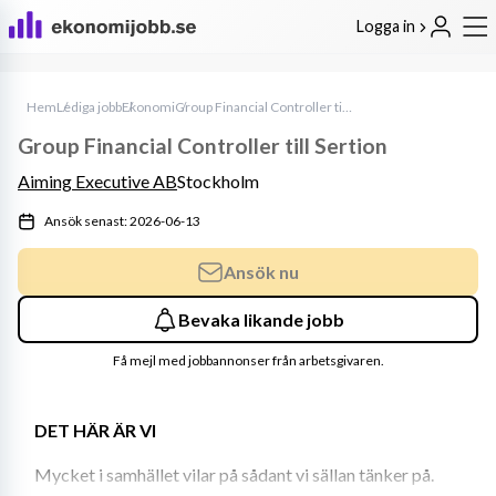
Logga in
Hem
Lediga jobb
Ekonomi
Group Financial Controller till Sertion
Group Financial Controller till Sertion
Aiming Executive AB
Stockholm
Ansök senast: 2026-06-13
Ansök nu
Bevaka likande jobb
Få mejl med jobbannonser från arbetsgivaren.
DET HÄR ÄR VI
Mycket i samhället vilar på sådant vi sällan tänker på. 