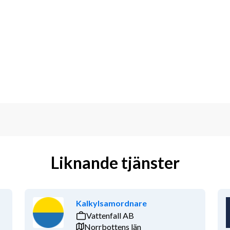
dareutveckla
s resultat- och balansräkning samt 
mt utbildning avseende 
ncernens behov
etens inom koncernredovisning
ringssystem AARO samt säkerställa 
srapporter, årsredovisning samt 
Liknande tjänster
a externa finansiella rapportering
Kalkylsamordnare
e tillhörande processer för att 
Vattenfall AB
klusive noter, kvalitetssäkring i 
Norrbottens län