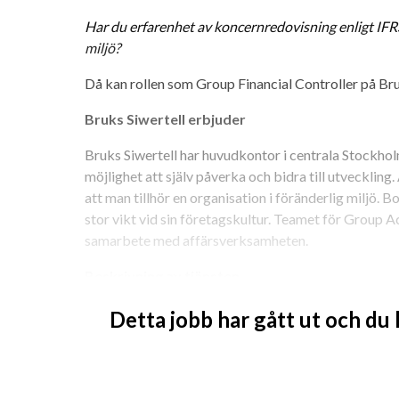
Har du erfarenhet av koncernredovisning enligt IFR
miljö?
Då kan rollen som Group Financial Controller på Bruk
Bruks Siwertell erbjuder
Bruks Siwertell har huvudkontor i centrala Stockholm
möjlighet att själv påverka och bidra till utveckling.
att man tillhör en organisation i föränderlig miljö. B
stor vikt vid sin företagskultur. Teamet för Group A
samarbete med affärsverksamheten.
Beskrivning av tjänsten
Du rapporterar till CFO och tillhör teamet för Grou
Detta jobb har gått ut och du
rekrytering kommer bestå av 4 personer: Group Finan
Group Business Controller och Group Accounting as
Dina huvudsakliga ansvarsområden: