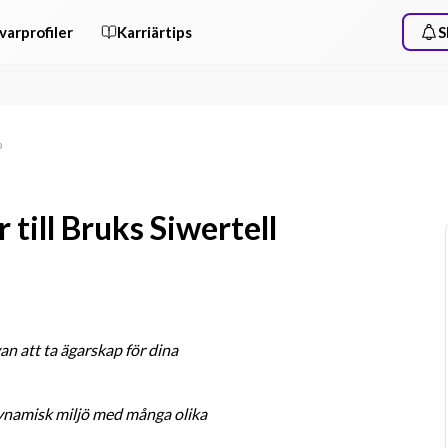
varprofiler
Karriärtips
S
p
 till Bruks Siwertell
n att ta ägarskap för dina 
ynamisk miljö med många olika 