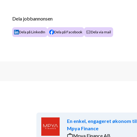
Koncernkonsolidering; leda, säkerställa och vi
Dela jobbannonsen
• Ansvara för konsolidering och analys av koncernen
kassaflöde på månads-, kvartals- och årsbasis
Dela på LinkedIn
Dela på Facebook
Dela via mail
• Etablera, implementera och utveckla processer sa
dotterbolagens rapportering för att tillgodose ko
• Upprätthålla och vidareutveckla specialistkomp
• Inneha systemägarskap för koncernens konsolide
dess funktionalitet och utveckling
Extern finansiell rapportering inklusive kvartal
prospekt; leda, säkerställa och vidareutveckla
• Ansvara för upprättande av koncernens kvartalsvis
En enkel, engageret økonom til
• Ansvara för framtagande av årsredovisning inklusiv
Mpya Finance
säkerställa leverans i rätt tid, fullständigt innehåll in
Mpya Finance AB