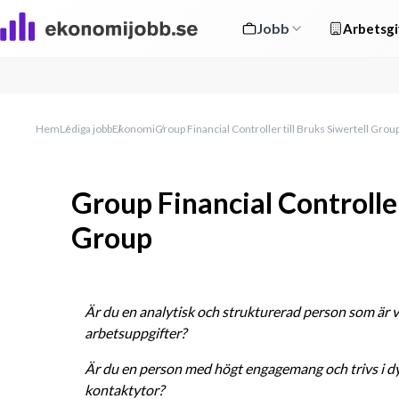
Jobb
Arbetsgi
Hem
Lediga jobb
Ekonomi
Group Financial Controller till Bruks Siwertell Grou
Group Financial Controller
Group
Är du en analytisk och strukturerad person som är va
arbetsuppgifter?
Är du en person med högt engagemang och trivs i d
kontaktytor?