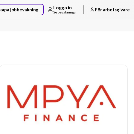
Logga in
kapa jobbevakning
För arbetsgivare
Se bevakningar