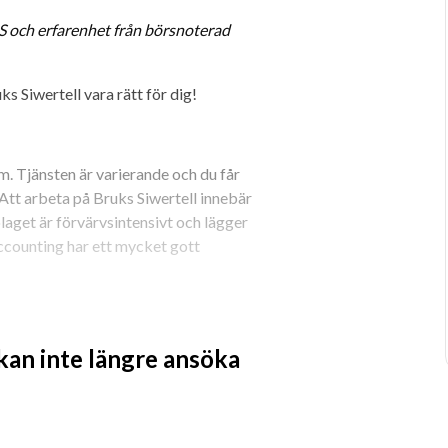
S och erfarenhet från börsnoterad 
s Siwertell vara rätt för dig!
. Tjänsten är varierande och du får 
 Att arbeta på Bruks Siwertell innebär 
olaget är förvärvsintensivt och lägger 
ccounting har ett mycket gott 
p Accounting som efter denna 
 kan inte längre ansöka
cial Controller, Group Controller, 
sistant.