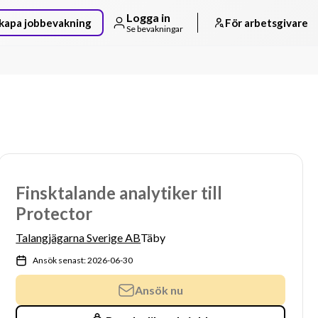
Logga in
kapa jobbevakning
För arbetsgivare
Se bevakningar
Finsktalande analytiker till
Protector
Talangjägarna Sverige AB
Täby
Ansök senast: 2026-06-30
Ansök nu