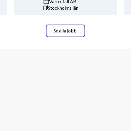
Vattenfall AB
skolan.
Stockholms län
Se alla jobb
 fysik eller teknisk matematik, 
t matematik kombinerat med goda 
.
rift, då det är vårt koncernspråk.
tta välgrundade beslut