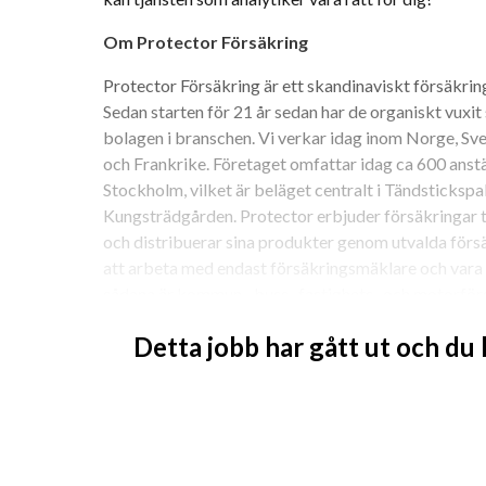
Om Protector Försäkring
Protector Försäkring är ett skandinaviskt försäkrin
Sedan starten för 21 år sedan har de organiskt vuxit s
bolagen i branschen. Vi verkar idag inom Norge, Sve
och Frankrike. Företaget omfattar idag ca 600 anstäl
Stockholm, vilket är beläget centralt i Tändstickspala
Kungsträdgården. Protector erbjuder försäkringar ti
och distribuerar sina produkter genom utvalda försä
att arbeta med endast försäkringsmäklare och vara 
sådana är kommun-, buss- fastighets- och motorför
Protectors viktigaste löfte är att de ska vara enkla 
Detta jobb har gått ut och du
attraktiva och att lita på. Detta har legat till grund fö
för hög kvalitet, högsta service mot deras kunder och
stolta över att vara ett värderingsstyrt företag oc
deras värderingar; 
trovärdig, innovativ, modig o
Välkommen till Protector där kärnvärdena levs och an