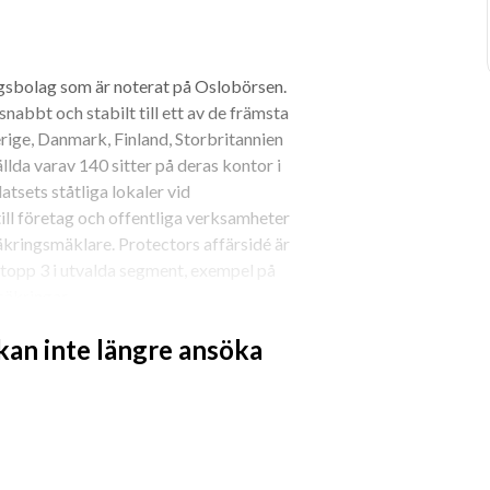
gsbolag som är noterat på Oslobörsen. 
nabbt och stabilt till ett av de främsta 
rige, Danmark, Finland, Storbritannien 
lda varav 140 sitter på deras kontor i 
tsets ståtliga lokaler vid 
ll företag och offentliga verksamheter 
kringsmäklare. Protectors affärsidé är 
topp 3 i utvalda segment, exempel på 
säkringar.
att ha att göra med, kommersiellt 
 kan inte längre ansöka
r att vi idag är kvalitetsledande. Vi står 
 pålitlighet i deras samarbeten. Vi är 
h hela verksamheten genomsyras av 
ch engagerad.
das i en aktiv och inspirerande miljö! 