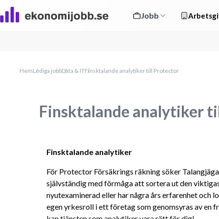
Jobb
Arbetsgi
Hem
Lediga jobb
Data & IT
Finsktalande analytiker till Protector
Finsktalande analytiker ti
Finsktalande analytiker
För Protector Försäkrings räkning söker Talangjägar
självständig med förmåga att sortera ut den viktiga
nyutexaminerad eller har några års erfarenhet och lo
egen yrkesroll i ett företag som genomsyras av en f
kan tjänsten som analytiker vara rätt för dig!