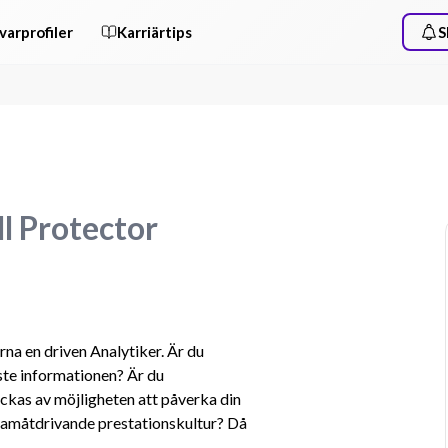
varprofiler
Karriärtips
S
ll Protector
na en driven Analytiker. Är du 
ste informationen? Är du 
ckas av möjligheten att påverka din 
ramåtdrivande prestationskultur? Då 