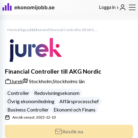
Logga in
Hem
Lediga jobb
Ekonomi
Financial Controller till AKG Nordic
Financial Controller till AKG Nordic
Jurek
Stockholm,
Stockholms län
Controller
Redovisningsekonom
Övrig ekonomiledning
Affärsprocesschef
Business Controller
Ekonomi och Finans
Ansök senast: 2025-12-10
Ansök nu