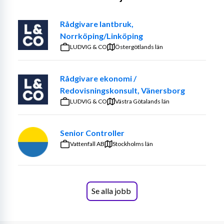
Rådgivare lantbruk,
Om rollen
Norrköping/Linköping
LUDVIG & CO
Östergötlands län
I rollen som Financial Controller kommer du att ha en 
nyckelroll i att stärka och utveckla AKG Sveriges 
ekonomifunktion. Du arbetar nära Finance Manager och 
Rådgivare ekonomi /
ledning och blir en central del i att säkerställa god 
Redovisningskonsult, Vänersborg
ekonomisk styrning, effektiva processer och tillförlitlig 
LUDVIG & CO
Västra Götalands län
rapportering.
Senior Controller
Dina huvudsakliga ansvarsområden kommer att vara att:
Vattenfall AB
Stockholms län
Bygga och utveckla processer, mallar och rutiner 
för ekonomistyrning
Säkerställa kvalitet och struktur i bolagets 
finansiella rapportering och analys
Se alla jobb
Stötta i systemimplementeringar – erfarenhet av 
Dynamics Business Central är meriterande