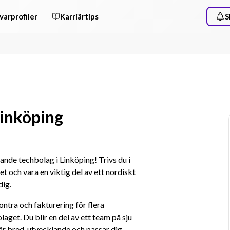
varprofiler
Karriärtips
S
Linköping
nde techbolag i Linköping! Trivs du i 
t och vara en viktig del av ett nordiskt 
dig.
tra och fakturering för flera 
get. Du blir en del av ett team på sju 
är bred, utvecklande och passar dig 