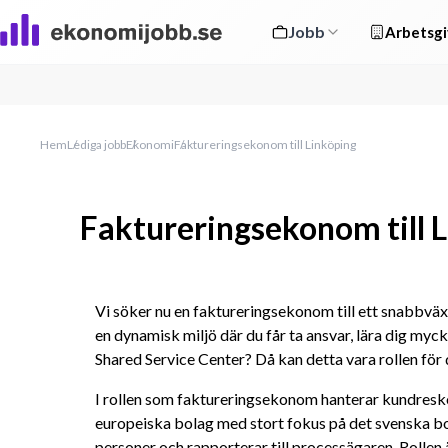
Jobb
Arbetsgi
Hem
Lediga jobb
Ekonomi
Faktureringsekonom till Linköping
Faktureringsekonom till 
Vi söker nu en faktureringsekonom till ett snabbväxa
en dynamisk miljö där du får ta ansvar, lära dig mycke
Shared Service Center? Då kan detta vara rollen för 
I rollen som faktureringsekonom hanterar kundreskon
europeiska bolag med stort fokus på det svenska bola
personer och rapporterar till processägaren. Rollen 