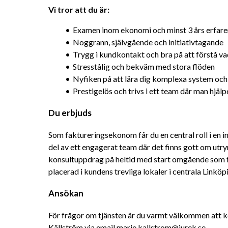
Vi tror att du är:
Examen inom ekonomi och minst 3 års erfare
Noggrann, självgående och initiativtagande
Trygg i kundkontakt och bra på att förstå va
Stresstålig och bekväm med stora flöden
Nyfiken på att lära dig komplexa system och
Prestigelös och trivs i ett team där man hjäl
Du erbjuds
Som faktureringsekonom får du en central roll i en in
del av ett engagerat team där det finns gott om utry
konsultuppdrag på heltid med start omgående som f
placerad i kundens trevliga lokaler i centrala Linköp
Ansökan
För frågor om tjänsten är du varmt välkommen att k
Källström via email 
marie.kallstrom@jurek.s
e.