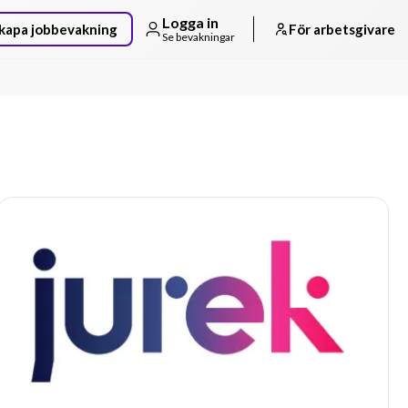
Logga in
kapa jobbevakning
För arbetsgivare
Se bevakningar