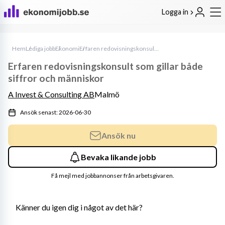
Logga in
Hem
Lediga jobb
Ekonomi
Erfaren redovisningskonsult som gillar både siffror och människor
Erfaren redovisningskonsult som gillar både
siffror och människor
A Invest & Consulting AB
Malmö
Ansök senast: 2026-06-30
Ansök nu
Bevaka likande jobb
Få mejl med jobbannonser från arbetsgivaren.
Känner du igen dig i något av det här?