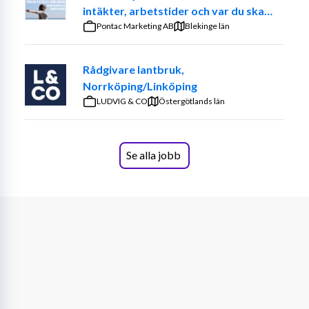
uppdrag framåt.
intäkter, arbetstider och var du ska
jobba. – Prova på att vara din egen
Pontac Marketing AB
Blekinge län
Arbetsuppgifter
chef
I rollen ingår bland annat:
Rådgivare lantbruk,
Norrköping/Linköping
· Löpande redovisning och avstämningar
LUDVIG & CO
Östergötlands län
· Bokslut
· Upprättande av årsredovisningar
Se alla jobb
· Inkomstdeklarationer
· Lönehantering
· Ekonomisk rådgivning och skattefrågor
Kvalifikationer
Krav: