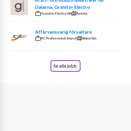
arbetet och säkerställer att teamet når uppsatta mål. 
Dalarna, Granitor Electro
Samtidigt är du en ledare som har hjärta för ditt team, du 
Granitor Electro AB
Avesta
brinner för att skapa engagemang, trivsel och en 
arbetsmiljö där det är både utvecklande och roligt att gå 
Affärsansvarig förvaltare
till jobbet.
RC Professional Search
Skåne län
En viktig del av rollen är att arbeta nära våra kunder, du 
bygger långsiktiga relationer och säkerställer en hög 
leveranskvalitet enligt avtal. I rollen ingår även att man 
"kör" lön för några kunder varje månad.
Se alla jobb
Vidare driver du förbättringsarbete och bidrar aktivt till 
att utveckla och effektivisera arbetssätt, processer och 
rutiner. Du blir en nyckelperson i att skapa struktur, 
engagemang och ett starkt teamfokus där ni 
tillsammans levererar med hög kvalitet, och har kul längs 
vägen.
Tjänsten är placerad i centrala Helsingborg i fina och 
trivsamma lokaler.