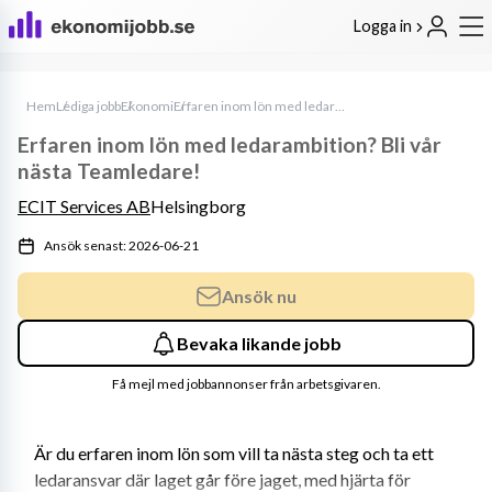
Logga in
Hem
Lediga jobb
Ekonomi
Erfaren inom lön med ledarambition? Bli vår nästa Teamledare!
Erfaren inom lön med ledarambition? Bli vår
nästa Teamledare!
ECIT Services AB
Helsingborg
Ansök senast: 2026-06-21
Ansök nu
Bevaka likande jobb
Få mejl med jobbannonser från arbetsgivaren.
Är du erfaren inom lön som vill ta nästa steg och ta ett 
ledaransvar där laget går före jaget, med hjärta för 