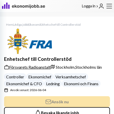
Logga in
Hem
Lediga jobb
Ekonomi
Enhetschef till Controllerstöd
Enhetschef till Controllerstöd
Försvarets Radioanstalt
Stockholm,
Stockholms län
Controller
Ekonomichef
Verksamhetschef
Ekonomichef & CFO
Ledning
Ekonomi och Finans
Ansök senast: 2026-06-04
Ansök nu
Bevaka likande jobb