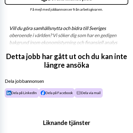
Få mejl med jobbannonser från arbetsgivaren.
Vill du göra samhällsnytta och bidra till Sveriges 
oberoende i världen? Vi söker dig som har en gedigen 
bakgrund inom ekonomistyrning och finansiell analys 
samt erfarenhet av att leda och utveckla 
Detta jobb har gått ut och du kan inte
tvärfunktionella team. På FRA är varje arbetsuppgift en 
längre ansöka
del av något större. Är du den vi söker kan vi erbjuda ett 
varierande arbete i en kunskapsintensiv miljö där du får 
vara med och göra skillnad varje dag.
Dela jobbannonsen
Ditt uppdrag
Dela på LinkedIn
Dela på Facebook
Dela via mail
Som enhetschef till Controllerstöd ansvarar du för den 
dagliga verksamheten, men också att vidareutveckla det 
Liknande tjänster
centrala controllerstödet samt säkerställa hög kvalitet i 
finansiell rapportering och analys genom ett 