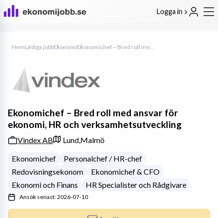
Logga in
Hem
Lediga jobb
Ekonomi
Ekonomichef – Bred roll med ansvar för ekonomi, HR och verksamhetsutveckling
Ekonomichef – Bred roll med ansvar för
ekonomi, HR och verksamhetsutveckling
Vindex AB
Lund,
Malmö
Ekonomichef
Personalchef / HR-chef
Redovisningsekonom
Ekonomichef & CFO
Ekonomi och Finans
HR Specialister och Rådgivare
Ansök senast: 2026-07-10