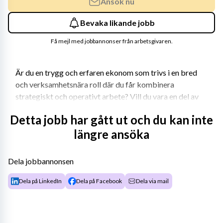
Ansök nu
Bevaka likande jobb
Få mejl med jobbannonser från arbetsgivaren.
Är du en trygg och erfaren ekonom som trivs i en bred 
och verksamhetsnära roll där du får kombinera 
strategiskt och operativt arbete? Vill du vara en del av 
ett växande bolag med höga ambitioner och en 
Detta jobb har gått ut och du kan inte
spännande utvecklingsresa framför sig? Då kan detta 
längre ansöka
vara rätt möjlighet för dig.
Vi söker nu en 
Ekonomichef
 till ett expansivt bolag. I 
Dela jobbannonsen
rollen får du ett helhetsansvar för ekonomi- och HR-
funktionen samtidigt som du blir en viktig del av 
Dela på LinkedIn
Dela på Facebook
Dela via mail
verksamhetens fortsatta utveckling. Du arbetar nära VD 
och ledning samt bidrar aktivt till att skapa effektiva 
processer, god styrning och långsiktigt hållbara 