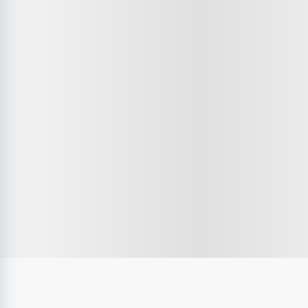
Öppen för alla
Vi fokuserar på din kompetens, inte dina övriga 
förutsättningar. Vi är öppna för att anpassa rollen eller 
arbetsplatsen efter dina behov.