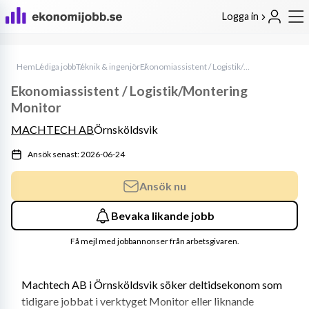
Logga in
Hem
Lediga jobb
Teknik & ingenjör
Ekonomiassistent / Logistik/Montering Monitor
Ekonomiassistent / Logistik/Montering
Monitor
MACHTECH AB
Örnsköldsvik
Ansök senast: 2026-06-24
Ansök nu
Bevaka likande jobb
Få mejl med jobbannonser från arbetsgivaren.
Machtech AB i Örnsköldsvik söker deltidsekonom som 
tidigare jobbat i verktyget Monitor eller liknande 