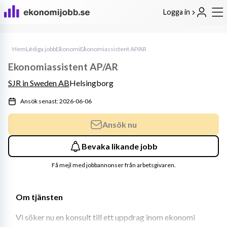
Logga in
Hem
Lediga jobb
Ekonomi
Ekonomiassistent AP/AR
Ekonomiassistent AP/AR
SJR in Sweden AB
Helsingborg
Ansök senast: 2026-06-06
Ansök nu
Bevaka likande jobb
Få mejl med jobbannonser från arbetsgivaren.
Om tjänsten
Vi söker nu en konsult till ett uppdrag inom ekonomi 