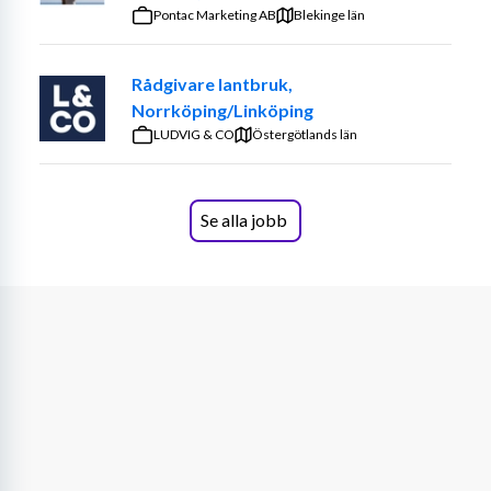
jobba. – Prova på att vara din egen
Pontac Marketing AB
Blekinge län
-Trivs i en roll med många parallella arbetsuppgifter och 
chef
har förmågan att prioritera och strukturera
Rådgivare lantbruk,
Norrköping/Linköping
-Är systemvan och bekväm med att arbeta i flera system 
LUDVIG & CO
samtidigt
Östergötlands län
-Är självgående och tar ansvar för dina arbetsuppgifter
Se alla jobb
-Har ett nyfiket förhållningssätt och vill snabbt sätta dig 
in i nya arbetssätt
-Tycker om att samarbeta och bidra som en del av ett 
team
Ansökan
För mer information om tjänsten är du välkommen att 
kontakta ansvarig Konsultchef Sandra Bruveris på 
sandra.bruveris@sjr.se Vi intervjuar löpande och tjänsten 
kan komma att tillsättas innan ansökningstiden har gått 