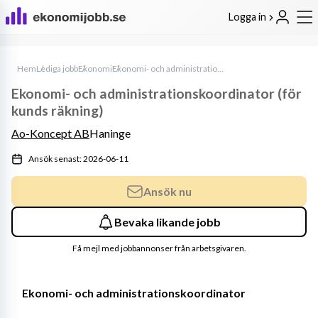
Logga in
Hem
Lediga jobb
Ekonomi
Ekonomi- och administrationskoordinator (för kunds räkning)
Ekonomi- och administrationskoordinator (för
kunds räkning)
Ao-Koncept AB
Haninge
Ansök senast: 2026-06-11
Ansök nu
Bevaka likande jobb
Få mejl med jobbannonser från arbetsgivaren.
Ekonomi- och administrationskoordinator