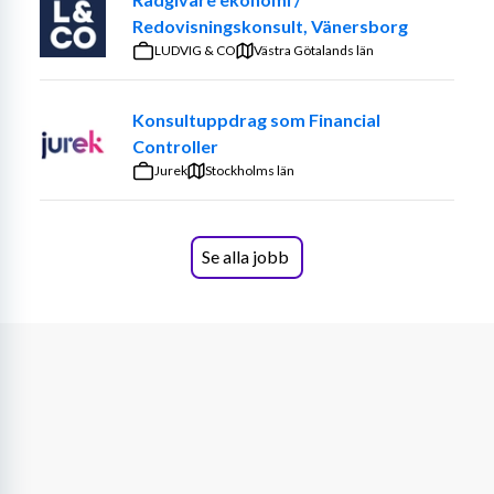
huvudinriktning på kund- och leverantörsreskontra.
Redovisningskonsult, Vänersborg
LUDVIG & CO
Västra Götalands län
Du blir en viktig stödfunktion i verksamheten och 
arbetar nära både kunder, leverantörer, kollegor och 
Konsultuppdrag som Financial
ledning i en vardag där struktur, ansvarstagande och 
Controller
service är avgörande.
Jurek
Stockholms län
Arbetsuppgifter
Dina huvudsakliga arbetsuppgifter kommer bland annat 
Se alla jobb
att innefatta:
Kundreskontra
Uppläggning av kunder
Fakturering
Hantering av underskrivna följesedlar
Kundreskontra
Påminnelser och inkassohantering
Förfallolistor