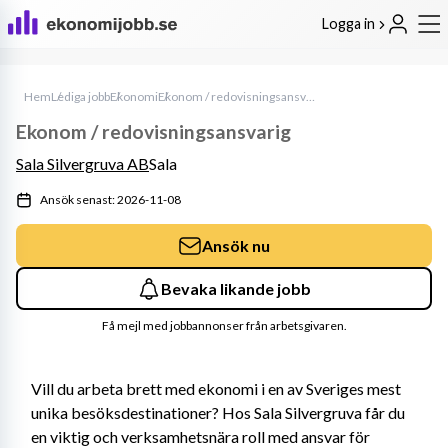
Logga in
Hem
Lediga jobb
Ekonomi
Ekonom / redovisningsansvarig
Ekonom / redovisningsansvarig
Sala Silvergruva AB
Sala
Ansök senast: 2026-11-08
Ansök nu
Bevaka likande jobb
Få mejl med jobbannonser från arbetsgivaren.
Vill du arbeta brett med ekonomi i en av Sveriges mest 
unika besöksdestinationer? Hos Sala Silvergruva får du 
en viktig och verksamhetsnära roll med ansvar för 