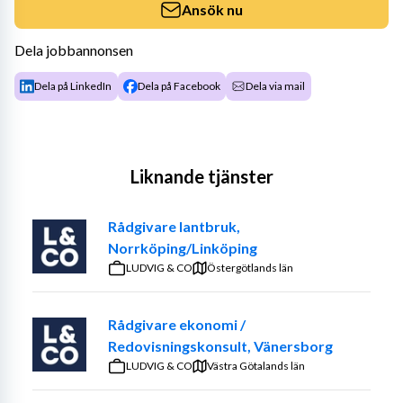
Ansök nu
Dela jobbannonsen
Dela på LinkedIn
Dela på Facebook
Dela via mail
Liknande tjänster
Rådgivare lantbruk,
Norrköping/Linköping
LUDVIG & CO
Östergötlands län
Rådgivare ekonomi /
Redovisningskonsult, Vänersborg
LUDVIG & CO
Västra Götalands län