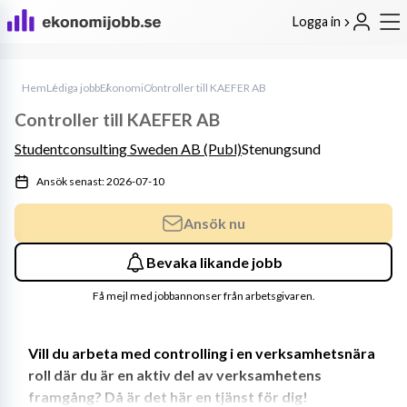
Logga in
Hem
Lediga jobb
Ekonomi
Controller till KAEFER AB
Controller till KAEFER AB
Studentconsulting Sweden AB (Publ)
Stenungsund
Ansök senast: 2026-07-10
Ansök nu
Bevaka likande jobb
Få mejl med jobbannonser från arbetsgivaren.
Vill du arbeta med controlling i en verksamhetsnära 
roll där du är en aktiv del av verksamhetens 
framgång? Då är det här en tjänst för dig!