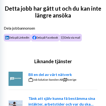
Om KAEFER AB
Detta jobb har gått ut och du kan inte
längre ansöka
KAEFER AB är en del av den globala KAEFER-
koncernen, en internationell leverantör av tekniska 
industriservicetjänster inom bland annat isolering, 
Dela jobbannonsen
ställningsbyggnad, ytskydd och tillträdeslösningar. 
Dela på LinkedIn
Dela på Facebook
Dela via mail
Bolaget verkar inom flera branscher och driver en 
omfattande projektverksamhet i Sverige.
Verksamheten kännetecknas av många parallellt 
pågående projekt, hög teknisk kompetens och en stark 
Liknande tjänster
internationell koppling.
Bli en del av vårt nätverk
KAEFER AB rapporterar enligt IFRS och har en tydlig 
Job Solution Sweden AB
Sverige
struktur för ekonomisk uppföljning och projektstyrning. 
Ekonomiavdelningen består av CFO, controller och tre 
ekonomiassistenter.
Tänk att själv kunna få bestämma sina
Om uppdraget
intäkter, arbetstider och var du ska