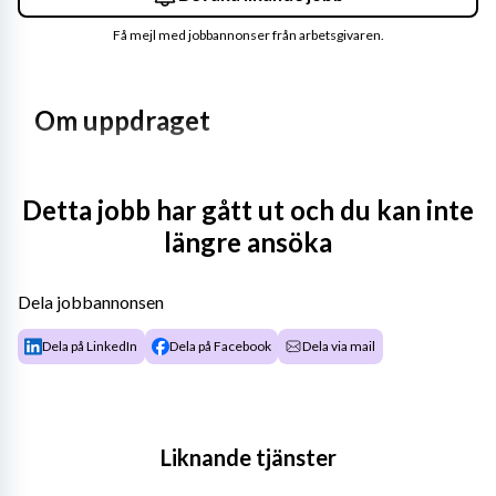
Få mejl med jobbannonser från arbetsgivaren.
Om uppdraget
Dina arbetsuppgifter:
Detta jobb har gått ut och du kan inte
Bokslut, avstämningar samt övrig ekonomisk 
längre ansöka
rapportering för främst ett distrikt
Ekonomiska analyser
Budget- och prognosarbete för distriktet
Dela jobbannonsen
Projektredovisning
Dela på LinkedIn
Dela på Facebook
Dela via mail
Fastighetsdeklarationer
Pedagogiskt stöd till medarbetarna i distriktet i 
ekonomiska frågor
Liknande tjänster
Vem är du?