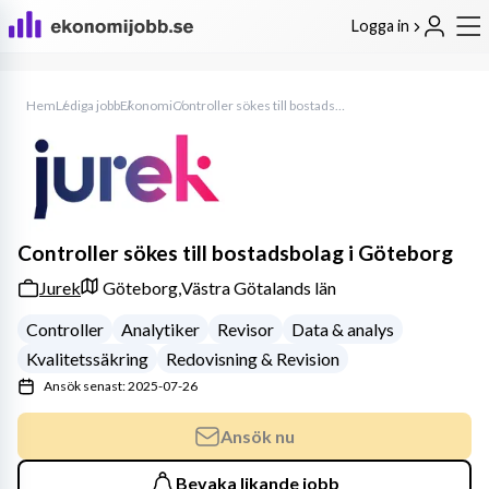
Logga in
Hem
Lediga jobb
Ekonomi
Controller sökes till bostadsbolag i Göteborg
Controller sökes till bostadsbolag i Göteborg
Jurek
Göteborg,
Västra Götalands län
Controller
Analytiker
Revisor
Data & analys
Kvalitetssäkring
Redovisning & Revision
Ansök senast: 2025-07-26
Ansök nu
Bevaka likande jobb