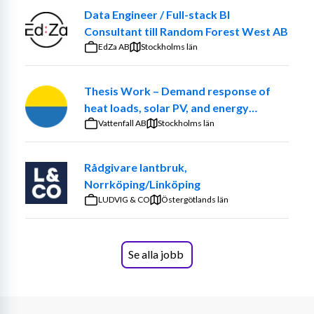
Data Engineer / Full-stack BI
Consultant till Random Forest West AB
EdZa AB
Stockholms län
Konsulten ska uppfylla:
Ekonomikandidat eller motsvarande kompetens
Thesis Work – Demand response of
Erfarenhet av kvalificerat ekonomiarbete; 
heat loads, solar PV, and energy
bokslut, avstämningar, prognoser och budget
communities at the Church of Sweden.
Vattenfall AB
Stockholms län
Erfarenhet av löpande bokföring
Mycket goda kunskaper i att jobba med 
Rådgivare lantbruk,
ekonomisystem som Agresso och Hypergene
Norrköping/Linköping
Mycket goda kunskaper i Excel
LUDVIG & CO
Förmåga att hantera och analysera stora 
Östergötlands län
datamängder
Erfarenhet från fastighetsbranschen som 
ekonom/controller
Se alla jobb
Mycket god svenska i tal och skrift