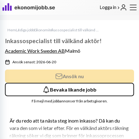
Logga in
Hem
Lediga jobb
Ekonomi
Inkassospecialist till välkänd aktör!
Inkassospecialist till välkänd aktör!
Academic Work Sweden AB
Malmö
Ansök senast: 2026-06-20
Ansök nu
Bevaka likande jobb
Få mejl med jobbannonser från arbetsgivaren.
Är du redo att ta nästa steg inom inkasso? Då kan du 
vara den som vi letar efter. För en välkänd aktörs räkning 
räkning söker vi dig som brinner för inkassoprocessen 